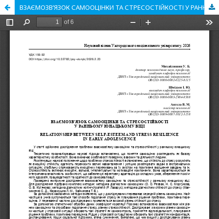
ВЗАЄМОЗВ’ЯЗОК САМООЦІНКИ ТА СТРЕСОСТІЙКОСТІ У РАННЬОМУ ЮНАЦЬКОМУ ВІЦІ