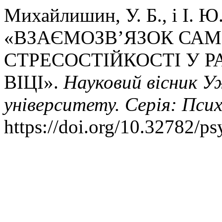
Михайлишин, У. Б., і І. Ю
«ВЗАЄМОЗВ’ЯЗОК САМ
СТРЕСОСТІЙКОСТІ У
ВІЦІ».
Науковий вісник У
університету. Серія: Псих
https://doi.org/10.32782/p