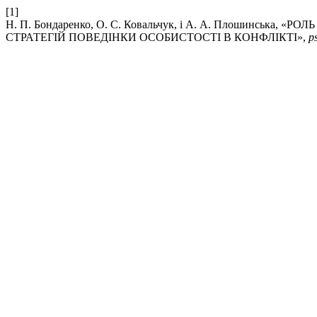
[1]
Н. П. Бондаренко, О. С. Ковальчук, і А. А. Плошинсь
СТРАТЕГІЙ ПОВЕДІНКИ ОСОБИСТОСТІ В КОНФЛІКТІ»,
p