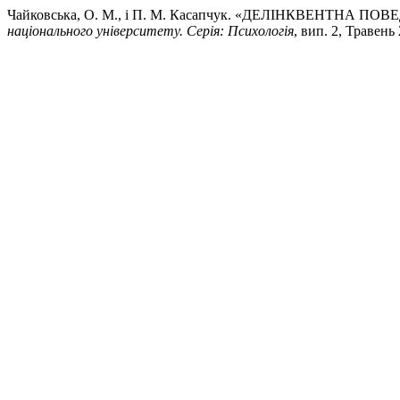
Чайковська, О. М., і П. М. Касапчук. «ДЕЛІНКВЕНТН
національного університету. Серія: Психологія
, вип. 2, Травень 