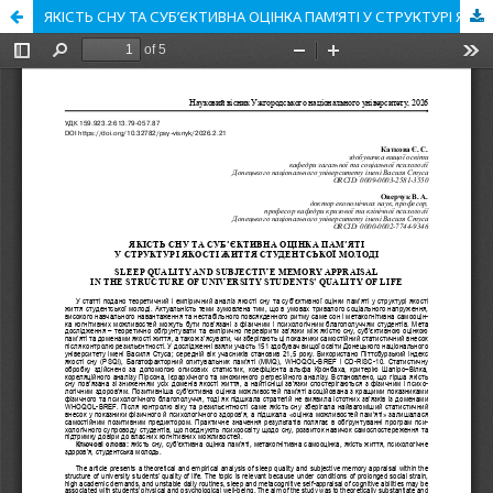
ЯКІСТЬ СНУ ТА СУБ’ЄКТИВНА ОЦІНКА ПАМ’ЯТІ У СТРУКТУРІ ЯКОСТІ ЖИТТЯ СТУДЕНТСЬКОЇ МОЛОДІ