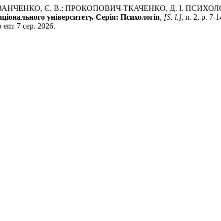
.; ІВАНЧЕНКО, Є. В.; ПРОКОПОВИЧ-ТКАЧЕНКО, Д. І. ПС
ціонального університету. Серія: Психологія
,
[S. l.]
, n. 2, p. 7
o em: 7 сер. 2026.