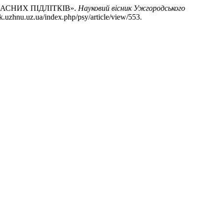
ЧАСНИХ ПІДЛІТКІВ».
Науковий вісник Ужгородського
k.uzhnu.uz.ua/index.php/psy/article/view/553.