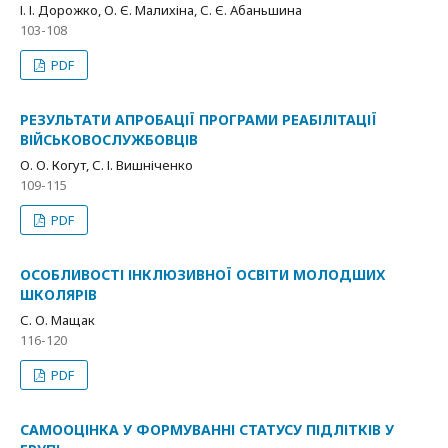
І. І. Дорожко, О. Є. Малихіна, С. Є. Абаньшина
103-108
PDF
РЕЗУЛЬТАТИ АПРОБАЦІЇ ПРОГРАМИ РЕАБІЛІТАЦІЇ
ВІЙСЬКОВОСЛУЖБОВЦІВ
О. О. Когут, С. І. Вишніченко
109-115
PDF
ОСОБЛИВОСТІ ІНКЛЮЗИВНОЇ ОСВІТИ МОЛОДШИХ
ШКОЛЯРІВ
С. О. Мащак
116-120
PDF
САМООЦІНКА У ФОРМУВАННІ СТАТУСУ ПІДЛІТКІВ У