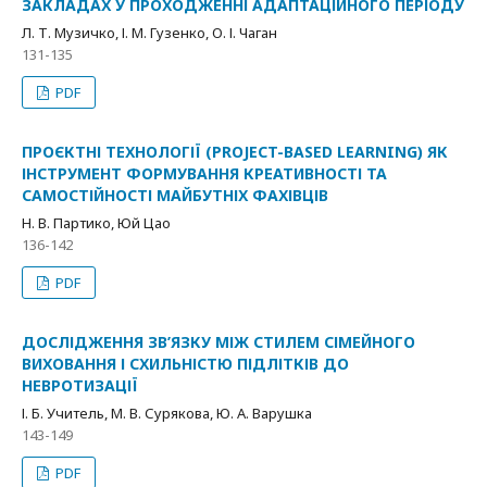
ЗАКЛАДАХ У ПРОХОДЖЕННІ АДАПТАЦІЙНОГО ПЕРІОДУ
Л. Т. Музичко, І. М. Гузенко, О. І. Чаган
131-135
PDF
ПРОЄКТНІ ТЕХНОЛОГІЇ (PROJECT-BASED LEARNING) ЯК
ІНСТРУМЕНТ ФОРМУВАННЯ КРЕАТИВНОСТІ ТА
САМОСТІЙНОСТІ МАЙБУТНІХ ФАХІВЦІВ
Н. В. Партико, Юй Цао
136-142
PDF
ДОСЛІДЖЕННЯ ЗВ’ЯЗКУ МІЖ СТИЛЕМ СІМЕЙНОГО
ВИХОВАННЯ І СХИЛЬНІСТЮ ПІДЛІТКІВ ДО
НЕВРОТИЗАЦІЇ
І. Б. Учитель, М. В. Сурякова, Ю. А. Варушка
143-149
PDF