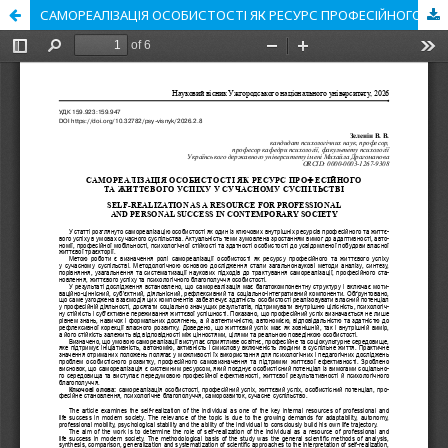
САМОРЕАЛІЗАЦІЯ ОСОБИСТОСТІ ЯК РЕСУРС ПРОФЕСІЙНОГО ТА ЖИТТЄВОГО УСПІХУ У СУЧАСНОМУ СУСПІЛЬСТВІ