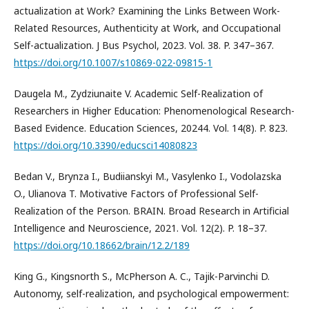
actualization at Work? Examining the Links Between Work-
Related Resources, Authenticity at Work, and Occupational
Self-actualization. J Bus Psychol, 2023. Vol. 38. P. 347–367.
https://doi.org/10.1007/s10869-022-09815-1
Daugela M., Zydziunaite V. Academic Self-Realization of
Researchers in Higher Education: Phenomenological Research-
Based Evidence. Education Sciences, 20244. Vol. 14(8). P. 823.
https://doi.org/10.3390/educsci14080823
Bedan V., Brynza I., Budiianskyi M., Vasylenko I., Vodolazska
O., Ulianova T. Motivative Factors of Professional Self-
Realization of the Person. BRAIN. Broad Research in Artificial
Intelligence and Neuroscience, 2021. Vol. 12(2). P. 18–37.
https://doi.org/10.18662/brain/12.2/189
King G., Kingsnorth S., McPherson A. C., Tajik-Parvinchi D.
Autonomy, self-realization, and psychological empowerment: