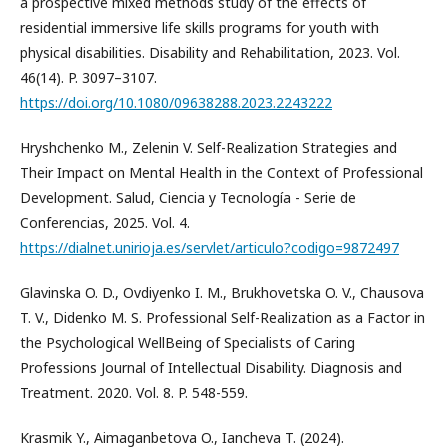
a prospective mixed methods study of the effects of
residential immersive life skills programs for youth with
physical disabilities. Disability and Rehabilitation, 2023. Vol.
46(14). P. 3097–3107.
https://doi.org/10.1080/09638288.2023.2243222
Hryshchenko M., Zelenin V. Self-Realization Strategies and
Their Impact on Mental Health in the Context of Professional
Development. Salud, Ciencia y Tecnología - Serie de
Conferencias, 2025. Vol. 4.
https://dialnet.unirioja.es/servlet/articulo?codigo=9872497
Glavinska O. D., Ovdiyenko I. M., Brukhovetska O. V., Chausova
T. V., Didenko M. S. Professional Self-Realization as a Factor in
the Psychological WellBeing of Specialists of Caring
Professions Journal of Intellectual Disability. Diagnosis and
Treatment. 2020. Vol. 8. P. 548-559.
Krasmik Y., Aimaganbetova O., Iancheva T. (2024).