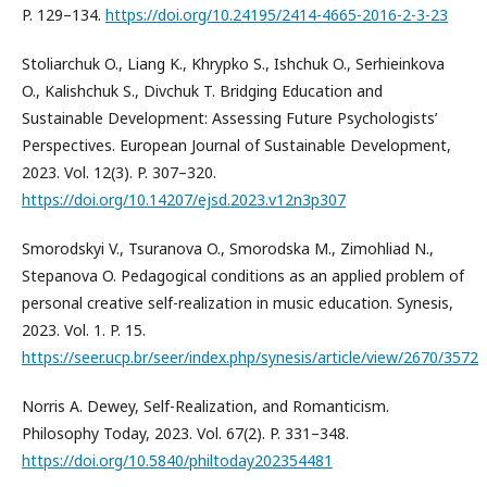
P. 129–134.
https://doi.org/10.24195/2414-4665-2016-2-3-23
Stoliarchuk O., Liang K., Khrypko S., Ishchuk O., Serhieinkova
O., Kalishchuk S., Divchuk T. Bridging Education and
Sustainable Development: Assessing Future Psychologists’
Perspectives. European Journal of Sustainable Development,
2023. Vol. 12(3). P. 307–320.
https://doi.org/10.14207/ejsd.2023.v12n3p307
Smorodskyi V., Tsuranova O., Smorodska M., Zimohliad N.,
Stepanova O. Pedagogical conditions as an applied problem of
personal creative self-realization in music education. Synesis,
2023. Vol. 1. P. 15.
https://seer.ucp.br/seer/index.php/synesis/article/view/2670/3572
Norris A. Dewey, Self-Realization, and Romanticism.
Philosophy Today, 2023. Vol. 67(2). P. 331–348.
https://doi.org/10.5840/philtoday202354481