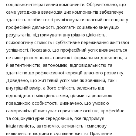
соціально-інтегративний компоненти. Обґрунтовано, що
саме узгоджена взаємодія цих компонентів забезпечує
здатність особистості реалізовувати власний потенціал у
професійній діяльності, досягати соціально значущих
результатів, підтримувати внутрішню цілісність,
психологічну стійкість і суб’єктивне переживання життєвої
успішності. Показано, що професійний успіх визначається
не лише рівнем знань, навичок і формальних досягнень, а
й автентичністю, автономією, відповідальністю та
здатністю до рефлексивної корекції власного розвитку.
Доведено, що життєвий успіх має як зовнішній, так і
внутрішній вимір, а його стійкість залежить від
відповідності між цінностями, цілями та реальною
поведінкою особистості. Визначено, що умовою
самореалізації виступає сприятливе освітнє, професійне
та соціокультурне середовище, яке підтримує
ініціативність, автономію, активність і смислову
включеність людини в суспільне життя. Практичне