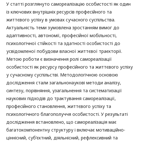
У статті розглянуто самореалізацію особистості як один
із ключових внутрішніх ресурсів професійного та
життєвого успіху в умовах сучасного суспільства.
Актуальність теми зумовлена зростанням вимог до
адаптивності, автономії, професійної мобільності,
психологічної стійкості та здатності особистості до
усвідомленої побудови власної життєвої траєкторії.
Метою роботи є визначення ролі самореалізації
особистості як ресурсу професійного та життєвого успіху
у сучасному суспільстві. Методологічною основою
дослідження стали загальнонаукові методи аналізу,
синтезу, порівняння, узагальнення та систематизації
наукових підходів до трактування самореалізації,
професійного становлення, життєвого успіху та
психологічного благополуччя особистості. У результаті
дослідження встановлено, що самореалізація має
багатокомпонентну структуру і включає мотиваційно-
ціннісний, суб’єктний, діяльнісний, рефлексивний та