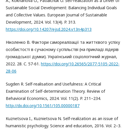
A., Kokhanova O., Patlaichuk O. Self-realization as a Driver of
Sustainable Social Development: Balancing Individual Goals
and Collective Values. European Journal of Sustainable
Development, 2024. Vol. 13(4). P. 313.
https://doi.org/10.14207/ejsd.2024.v13n4p313
Ніколенко В. Фактори самореалізації та життєвого успіху
особистості в сучасному суспільстві (на прикладі лідерів
громадської думки). Український соціологічний журнал,
2022. 28. С. 57-61.
https://doi.org/10.26565/2077-5105-2022-
28-06
Sugden R. Self-realisation and Usefulness: A Critical
Examination of Self-determination Theory. Review of
Behavioral Economics, 2024. Vol. 11(2). P. 211–234.
http://dx.doi.org/10.1561/105.00000187
Kuznetsova I., Kuznietsova N. Self-realization as an issue of
humanistic psychology. Science and education, 2016. Vol. 2–3.