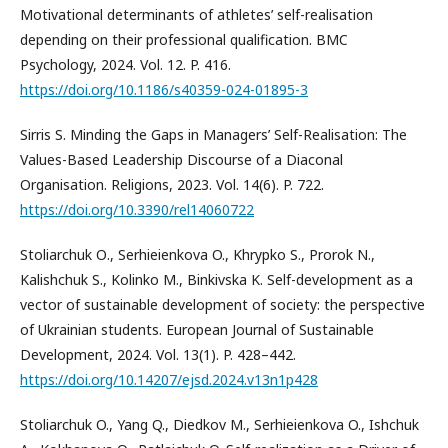
Motivational determinants of athletes’ self-realisation
depending on their professional qualification. BMC
Psychology, 2024. Vol. 12. P. 416.
https://doi.org/10.1186/s40359-024-01895-3
Sirris S. Minding the Gaps in Managers’ Self-Realisation: The
Values-Based Leadership Discourse of a Diaconal
Organisation. Religions, 2023. Vol. 14(6). P. 722.
https://doi.org/10.3390/rel14060722
Stoliarchuk О., Serhieienkova O., Khrypko S., Prorok N.,
Kalishchuk S., Kolinko M., Binkivska K. Self-development as a
vector of sustainable development of society: the perspective
of Ukrainian students. European Journal of Sustainable
Development, 2024. Vol. 13(1). P. 428–442.
https://doi.org/10.14207/ejsd.2024.v13n1p428
Stoliarchuk O., Yang Q., Diedkov M., Serhieienkova O., Ishchuk