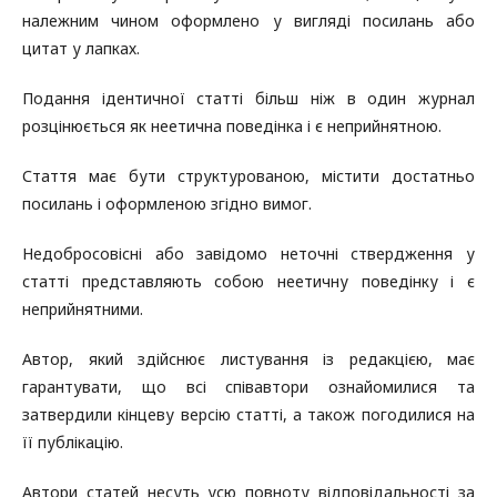
належним чином оформлено у вигляді посилань або
цитат у лапках.
Подання ідентичної статті більш ніж в один журнал
розцінюється як неетична поведінка і є неприйнятною.
Стаття має бути структурованою, містити достатньо
посилань і оформленою згідно вимог.
Недобросовісні або завідомо неточні ствердження у
статті представляють собою неетичну поведінку і є
неприйнятними.
Автор, який здійснює листування із редакцією, має
гарантувати, що всі співавтори ознайомилися та
затвердили кінцеву версію статті, а також погодилися на
її публікацію.
Автори статей несуть усю повноту відповідальності за