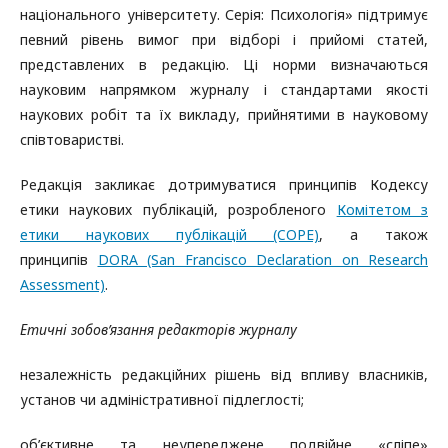
національного університету. Серія: Психологія» підтримує
певний рівень вимог при відборі і прийомі статей,
представлених в редакцію. Ці норми визначаються
науковим напрямком журналу і стандартами якості
наукових робіт та їх викладу, прийнятими в науковому
співтоваристві.
Редакція закликає дотримуватися принципів Кодексу
етики наукових публікацій, розробленого
Комітетом з
етики наукових публікацій (COPE)
, а також
принципів
DORA (San Francisco Declaration on Research
Assessment)
.
Етичні зобов’язання редакторів журналу
незалежність редакційних рішень від впливу власників,
установ чи адміністративної підлеглості;
об’єктивне та неупереджене подвійне «сліпе»