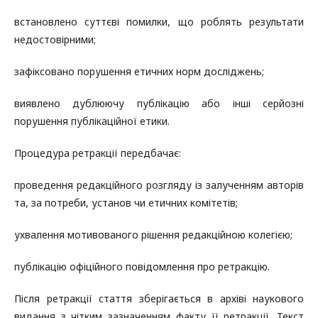
встановлено суттєві помилки, що роблять результати
недостовірними;
зафіксовано порушення етичних норм досліджень;
виявлено дублюючу публікацію або інші серйозні
порушення публікаційної етики.
Процедура ретракції передбачає:
проведення редакційного розгляду із залученням авторів
та, за потреби, установ чи етичних комітетів;
ухвалення мотивованого рішення редакційною колегією;
публікацію офіційного повідомлення про ретракцію.
Після ретракції стаття зберігається в архіві наукового
видання з чітким зазначенням факту її ретракції. Текст