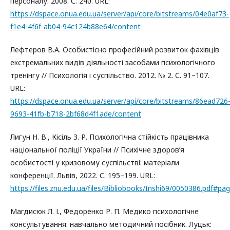
персоналу. 2008. С. 240. URL:
https://dspace.onua.edu.ua/server/api/core/bitstreams/04e0af73-
f1e4-4f6f-ab04-94c124b88e64/content
Лефтеров В.А. Особистісно професійний розвиток фахівців
екстремальних видів діяльності засобами психологічного
тренінгу // Психологія і суспільство. 2012. № 2. С. 91–107.
URL:
https://dspace.onua.edu.ua/server/api/core/bitstreams/86ead726
9693-41fb-b718-2bf68d4f1ade/content
Лигун Н. В., Кісіль З. Р. Психологічна стійкість працівника
національної поліції України // Психічне здоров’я
особистості у кризовому суспільстві: матеріали
конференції. Львів, 2022. С. 195–199. URL:
https://files.znu.edu.ua/files/Bibliobooks/Inshi69/0050386.pdf#p
Магдисюк Л. І., Федоренко Р. П. Медико психологічне
консультування: навчально методичний посібник. Луцьк: