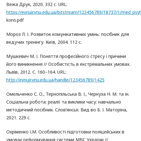
Вежа Друк, 2020. 332 с. URL:
https://evnuir.vnu.edu.ua/bitstream/123456789/18737/1/med_psy
kons.pdf
Мороз Л. І. Розвиток комунікативних умінь: посібник для
ведучих тренінгу. Київ, 2004. 112 с.
Мушкевич М. І. Поняття професійного стресу і причини
його виникнення // Особистість в екстремальних умовах.
Львів, 2012. С. 160–164. URL:
http://evnuir.vnu.edu.ua/handle/123456789/1425
Омельченко С. О., Тернопільська В. І., Чернуха Н. М. та ін.
Соціальна робота: реалії та виклики часу: навчально
методичний посібник. Слов’янськ: Вид во Б. І. Маторіна,
2021. 229 с.
Охріменко І.М. Особливості підготовки поліцейських в
умовах реформування системи МВС України //