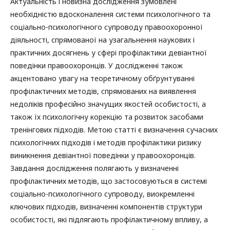
Актуальність і новизна дослідження зумовлені
необхідністю вдосконалення системи психологічного та
соціально-психологічного супроводу правоохоронної
діяльності, спрямованої на узагальнення наукових і
практичних досягнень у сфері профілактики девіантної
поведінки правоохоронців. У дослідженні також
акцентовано увагу на теоретичному обґрунтуванні
профілактичних методів, спрямованих на виявлення
недоліків професійно значущих якостей особистості, а
також їх психологічну корекцію та розвиток засобами
тренінгових підходів. Метою статті є визначення сучасних
психологічних підходів і методів профілактики ризику
виникнення девіантної поведінки у правоохоронців.
Завдання дослідження полягають у визначенні
профілактичних методів, що застосовуються в системі
соціально-психологічного супроводу, виокремленні
ключових підходів, визначенні компонентів структури
особистості, які підлягають профілактичному впливу, а