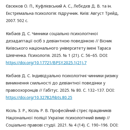
Євсюков О. П., Куфлієвський А. С., Лєбєдєв Д. В. та ін.
Екстремальна психологія: підручник. Київ: Август Трейд,
2007. 502 с.
Кікбаєв Д. С. Чинники соціально психологічної
дезадаптації осіб з девіантною поведінкою // Вісник
Київського національного університету імені Тараса
Шевченка. Психологія. 2025. № 1 (21). С. 56–65. DOI:
https://doi.org/10.17721/BPSY.2025.1(21).7
Кікбаєв Д. С. Індивідуально психологічні чинники ризику
виникнення схильності до девіантної поведінки у
правоохоронців // Габітус. 2025. № 80. С. 132–137. DOI:
https://doi.org/10.32782/hbts.80.25
Кісіль З. Р., Кісіль Р. В. Професійний стрес працівників
Національної поліції України: психологічний вимір //
Соціально правові студії. 2021. № 4 (14). С. 190–196. DOI: