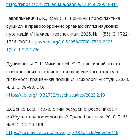
http://repositsc.nuczu.edu.ua/handle/123456789/18411
Гаврилькевич В. К., Крук С. Л. Причини і профілактика
суїциду в правоохоронних органах: огляд наукових
публікацій // Наукові перспективи. 2025. № 1 (55). С. 1722–
1736. DOI:
https://doi.org/10.52058/2708-7530-2025-
1(55)-1722-1736
Дучимінська Т. І., Микитюк М. Ю. Теоретичний аналіз
психологічних особливостей професійного стресу в
діяльності працівників поліції // Психологічні студії. 2023.
№ 2. С. 78–83. DOI:
https://doi.org/10.32782/psych.studies/2023.2.10
Доценко В. В. Психологічні ресурси стресостійкості
майбутніх правоохоронців // Право і безпека. 2018. Т. 66.
№ 3. С. 14–20. URL:
https://pb.univd.edu.ua/index.php/PB/article/view/56/46