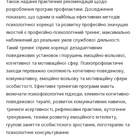
також наданні практичних рекомендацій щодо
розроблення програм профілактики. Дослідження
показало, що одним із найбільш ефективних методів
психологічної корекції та розвитку професійно значущих
якостей є професійно-психологічний тренінг, максимально
наближений до реальних умов службової діяльності.
Такий тренінг сприяє корекції дезадаптивних
поведінкових установок і порушень емоційно-вольової,
когнітивної та мотиваційної сфер. Психопрофілактичні
заходи переважно охоплюють когнітивно-поведінкову,
комунікативну, емоційно-вольову та мотиваційну сфери
особистості. Ефективні тренінгові програми мають
включати психофізіологічні підходи, елементи когнітивно-
поведінкової терапії, розвиток комунікативних навичок,
тренінги асертивності, рефлексивні практики, аутогенне
тренування, техніки розвитку емоційного інтелекту,
групові заняття особистісного зростання, логотерапію та
психологічне консультування.