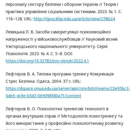
персоналу сектору безпеки і оборони України // Теорія і
практика управління соціальними системами. 2023. № 1. С.
116–128. URL:
http://tipus.khpi.edu.ua/article/view/278624
Левицька Л. В. Засоби саморегуляції психоемоційної
напруженості у військовослужбовців // Науковий вісник
Ужгородського національного університету. Серія
Психологія. 2023. № 4. С. 5–8. DOI:
https://doi.org/10.32782/psy-visnyk/2022.4.1
Лефтеров В. А. Типова програма тренінгу Комунікація
Стрес Безпека. Одеса, 2004. 37 с. URL:
https://dspace.onua.edu.ua/server/api/core/bitstreams/22e95bc3-
0de5-4c9e-b5d3-069098fd0a71/content
Лефтеров В. О. Психологічні тренінгові технології в
органах внутрішніх справ // Методологія психотренінгу та
його використання у професійно психологічному розвитку