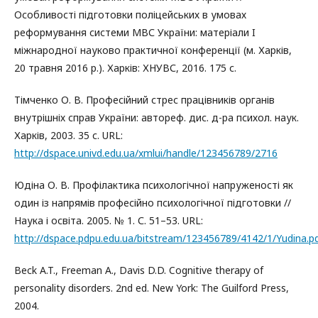
Особливості підготовки поліцейських в умовах
реформування системи МВС України: матеріали I
міжнародної науково практичної конференції (м. Харків,
20 травня 2016 р.). Харків: ХНУВС, 2016. 175 с.
Тімченко О. В. Професійний стрес працівників органів
внутрішніх справ України: автореф. дис. д-ра психол. наук.
Харків, 2003. 35 с. URL:
http://dspace.univd.edu.ua/xmlui/handle/123456789/2716
Юдіна О. В. Профілактика психологічної напруженості як
один із напрямів професійно психологічної підготовки //
Наука і освіта. 2005. № 1. С. 51–53. URL:
http://dspace.pdpu.edu.ua/bitstream/123456789/4142/1/Yudina.p
Beck A.T., Freeman A., Davis D.D. Cognitive therapy of
personality disorders. 2nd ed. New York: The Guilford Press,
2004.