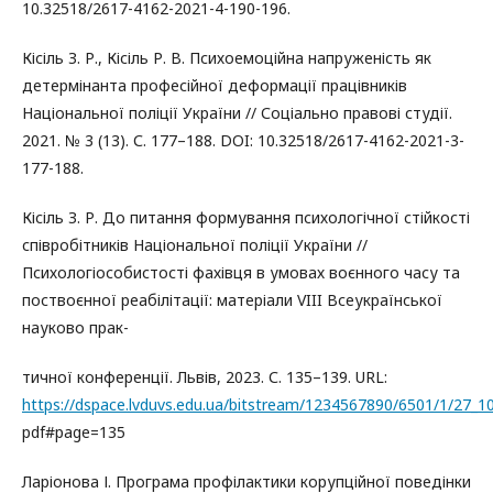
10.32518/2617-4162-2021-4-190-196.
Кісіль З. Р., Кісіль Р. В. Психоемоційна напруженість як
детермінанта професійної деформації працівників
Національної поліції України // Соціально правові студії.
2021. № 3 (13). С. 177–188. DOI: 10.32518/2617-4162-2021-3-
177-188.
Кісіль З. Р. До питання формування психологічної стійкості
співробітників Національної поліції України //
Психологіособистості фахівця в умовах воєнного часу та
поствоєнної реабілітації: матеріали VIII Всеукраїнської
науково прак-
тичної конференції. Львів, 2023. С. 135–139. URL:
https://dspace.lvduvs.edu.ua/bitstream/1234567890/6501/1/27_1
pdf#page=135
Ларіонова І. Програма профілактики корупційної поведінки