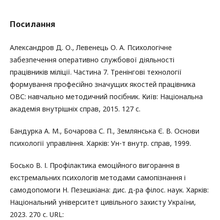
Посилання
Александров Д. О., Левенець О. А. Психологічне
забезпечення оперативно службової діяльності
працівників міліції. Частина 7. Тренінгові технології
формування професійно значущих якостей працівника
ОВС: навчально методичний посібник. Київ: Національна
академія внутрішніх справ, 2015. 127 с.
Бандурка А. М., Бочарова С. П., Землянська Є. В. Основи
психології управління. Харків: Ун-т внутр. справ, 1999.
Босько В. І. Профілактика емоційного вигорання в
екстремальних психологів методами самопізнання і
самодопомоги Н. Пезешкіана: дис. д-ра філос. наук. Харків:
Національний університет цивільного захисту України,
2023. 270 с. URL: