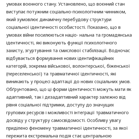
умовах воєнного стану. Установлено, що воєнний стан
виступає потужним соціально-психологічним чинником,
який зумовлює динамічну перебудову структури
соціальної ідентичності особистості. Показано, що в
умовах війни посилюються націо- нальна та громадянська
ідентичності, які виконують функції психологічного
захисту, згуртування та смислової стабілізації. Водночас
відбувається формування нових ідентифікаційних
категорій, зокрема військової, волонтерської, біженської
(переселенської) та травматичної ідентичності, які
виникають у процесі адаптації до нових соціальних умов.
Обґрунтовано, що ці форми ідентичності можуть мати як
адаптивний, так і дезадаптивний характер залежно від
рівня соціальної підтримки, доступу до значущих
групових ресурсів і можливості інтеграції травматичного
досвіду у структуру самосвідомості. Особливу увагу
приділено феномену травматичної ідентичності, за якої
пережита екстремальна подія стає центральною