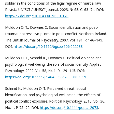
soldier in the conditions of the legal regime of martial law.
Revista UNISCI / UNISCI Journal. 2023. № 63. С. 63–74. DOI:
http://dx.doi.org/10.31439/UNISCI-178
.
Muldoon O. T., Downes C. Social identification and post-
traumatic stress symptoms in post-conflict Northern Ireland.
The British Journal of Psychiatry. 2007. Vol. 191. P. 146–149.
DOI:
https://doi.org/10.1192/bjp.bp.106.022038
.
Muldoon O. T., Schmid K., Downes C. Political violence and
psychological well-being: the role of social identity. Applied
Psychology. 2009. Vol. 58, №. 1. P. 129–145. DOI:
https://doi.org/10.1111/j.1464-0597.2008.00385.x
.
Schmid K., Muldoon O. T. Perceived threat, social
identification, and psychological well-being: the effects of
political conflict exposure. Political Psychology. 2015. Vol. 36,
No. 1. P. 75–92. DOI:
https://doi.org/10.1111/pops.12073
.