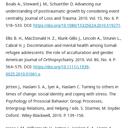
Boals A., Steward J. M., Schuettler D. Advancing our
understanding of posttraumatic growth by considering event
centrality. Journal of Loss and Trauma. 2010. Vol. 15, No. 6. P.
518–533. DOI:
https://doi.org/10.1080/15325024.2010.519271
.
Ellis B. H., MacDonald H. Z., Klunk-Gillis J., Lincoln A., Strunin L.,
Cabral H. J. Discrimination and mental health among Somali
refugee adolescents: the role of acculturation and gender.
American Journal of Orthopsychiatry. 2010. Vol. 80, No. 4. P.
564–575. DOI:
https://doi.org/10.1111/j.1939-
0025.2010.01061.x
.
Jetten J., Haslam S. A., Iyer A., Haslam C. Turning to others in
times of change: social identity and coping with stress. The
Psychology of Prosocial Behavior: Group Processes,
Intergroup Relations, and Helping / eds. S. Stürmer, M. Snyder.
Oxford : Wiley-Blackwell, 2010. P. 139–156.