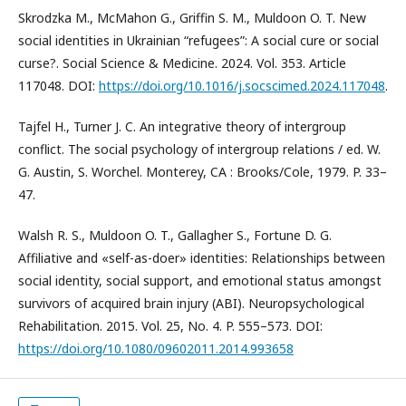
Skrodzka M., McMahon G., Griffin S. M., Muldoon O. T. New
social identities in Ukrainian “refugees”: A social cure or social
curse?. Social Science & Medicine. 2024. Vol. 353. Article
117048. DOI:
https://doi.org/10.1016/j.socscimed.2024.117048
.
Tajfel H., Turner J. C. An integrative theory of intergroup
conflict. The social psychology of intergroup relations / ed. W.
G. Austin, S. Worchel. Monterey, CA : Brooks/Cole, 1979. P. 33–
47.
Walsh R. S., Muldoon O. T., Gallagher S., Fortune D. G.
Affiliative and «self-as-doer» identities: Relationships between
social identity, social support, and emotional status amongst
survivors of acquired brain injury (ABI). Neuropsychological
Rehabilitation. 2015. Vol. 25, No. 4. P. 555–573. DOI:
https://doi.org/10.1080/09602011.2014.993658