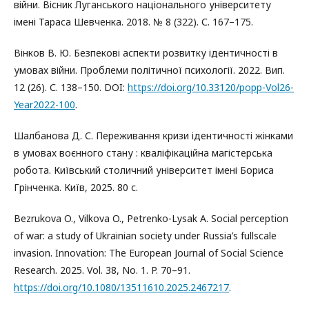
війни. Вісник Луганського національного університету
імені Тараса Шевченка. 2018. № 8 (322). С. 167–175.
Вінков В. Ю. Безпекові аспекти розвитку ідентичності в
умовах війни. Проблеми політичної психології. 2022. Вип.
12 (26). С. 138–150. DOI:
https://doi.org/10.33120/popp-Vol26-
Year2022-100
.
Шалбанова Д. С. Переживання кризи ідентичності жінками
в умовах воєнного стану : кваліфікаційна магістерська
робота. Київський столичний університет імені Бориса
Грінченка. Київ, 2025. 80 с.
Bezrukova O., Vilkova O., Petrenko-Lysak A. Social perception
of war: a study of Ukrainian society under Russia’s fullscale
invasion. Innovation: The European Journal of Social Science
Research. 2025. Vol. 38, No. 1. P. 70–91.
https://doi.org/10.1080/13511610.2025.2467217
.