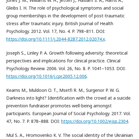
Jones J. M., Williams W. H., Jetten J., Haslam S. A., Harris A.,
Gleibs I. H. The role of psychological symptoms and social
group memberships in the development of post-traumatic
stress after traumatic injury. British Journal of Health
Psychology. 2012. Vol. 17, No. 4. P. 798–811. DOI:
https://doi.org/10.1111/j.2044-8287.2012.02074.x
.
Joseph S., Linley P. A. Growth following adversity: theoretical
perspectives and implications for clinical practice. Clinical
Psychology Review. 2006. Vol. 26, No. 8. P. 1041–1053. DOI:
https://doi.org/10.1016/j.cpr.2005.12.006
.
Kearns M., Muldoon O. T., Msetfi R. M., Surgenor P. W. G.
Darkness into light? Identification with the crowd at a suicide
prevention fundraiser promotes well-being amongst
participants. European Journal of Social Psychology. 2017. Vol.
47, No. 7. P. 878–888. DOI:
https://doi.org/10.1002/ejsp.2304
.
Mul S. A., Hromovenko K. V. The social identity of the Ukrainian