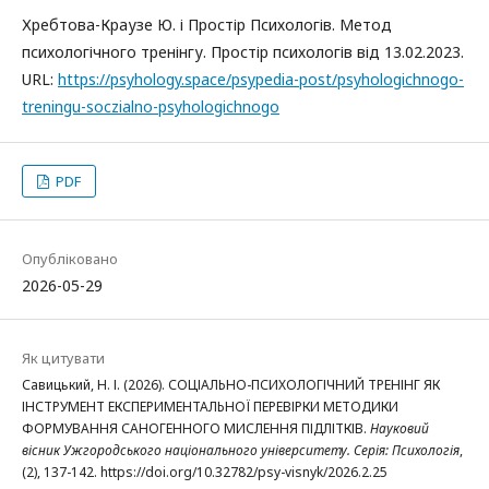
Хребтова-Краузе Ю. і Простір Психологів. Метод
психологічного тренінгу. Простір психологів від 13.02.2023.
URL:
https://psyhology.space/psypedia-post/psyhologichnogo-
treningu-soczialno-psyhologichnogo
PDF
Опубліковано
2026-05-29
Як цитувати
Савицький, Н. І. (2026). СОЦІАЛЬНО-ПСИХОЛОГІЧНИЙ ТРЕНІНГ ЯК
ІНСТРУМЕНТ ЕКСПЕРИМЕНТАЛЬНОЇ ПЕРЕВІРКИ МЕТОДИКИ
ФОРМУВАННЯ САНОГЕННОГО МИСЛЕННЯ ПІДЛІТКІВ.
Науковий
вісник Ужгородського національного університету. Серія: Психологія
,
(2), 137-142. https://doi.org/10.32782/psy-visnyk/2026.2.25