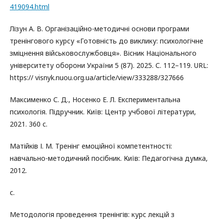
419094.html
Лізун А. В. Організаційно-методичні основи програми
тренінгового курсу «Готовність до виклику: психологічне
зміцнення військовослужбовця». Вісник Національного
університету оборони України 5 (87). 2025. С. 112–119. URL:
https:// visnyk.nuou.org.ua/article/view/333288/327666
Максименко С. Д., Носенко Е. Л. Експериментальна
психологія. Підручник. Київ: Центр учбової літератури,
2021. 360 с.
Матійків І. М. Тренінг емоційної компетентності:
навчально-методичний посібник. Київ: Педагогічна думка,
2012.
с.
Методологія проведення тренінгів: курс лекцій з