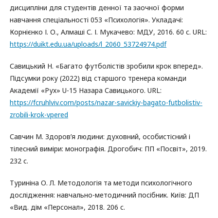
дисципліни для студентів денної та заочної форми
навчання спеціальності 053 «Психологія». Укладачі:
Корнієнко І. О., Алмаші С. І. Мукачево: МДУ, 2016. 60 с. URL:
https://duikt.edu.ua/uploads/l_2060_53724974.pdf
Савицький Н. «Багато футболістів зробили крок вперед».
Підсумки року (2022) від старшого тренера команди
Академії «Рух» U-15 Назара Савицького. URL:
https://fcruhlviv.com/posts/nazar-savickiy-bagato-futbolistiv-
zrobili-krok-vpered
Савчин М. Здоров’я людини: духовний, особистісний і
тілесний виміри: монографія. Дрогобич: ПП «Посвіт», 2019.
232 с.
Туриніна О. Л. Методологія та методи психологічного
дослідження: навчально-методичний посібник. Київ: ДП
«Вид. дім «Персонал», 2018. 206 с.