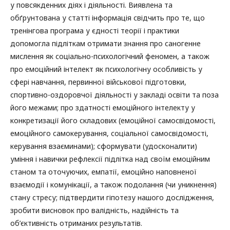
у повсякденних діях і діяльності. Виявлена та
обґрунтована у статті інформація свідчить про те, що
тренінгова програма у єдності теорії і практики
допомогла підліткам отримати знання про саногенне
мислення як соціально-психологічний феномен, а також
про емоційний інтелект як психологічну особливість у
сфері навчання, первинної військової підготовки,
спортивно-оздоровчої діяльності у закладі освіти та поза
його межами; про здатності емоційного інтелекту у
конкретизації його складових (емоційної самосвідомості,
емоційного самокерування, соціальної самосвідомості,
керування взаєминами); сформувати (удосконалити)
уміння і навички рефлексії підлітка над своїм емоційним
станом та оточуючих, емпатії, емоційно наповненої
взаємодії і комунікації, а також подолання (чи уникнення)
стану стресу; підтвердити гіпотезу нашого дослідження,
зробити висновок про валідність, надійність та
об’єктивність отриманих результатів.