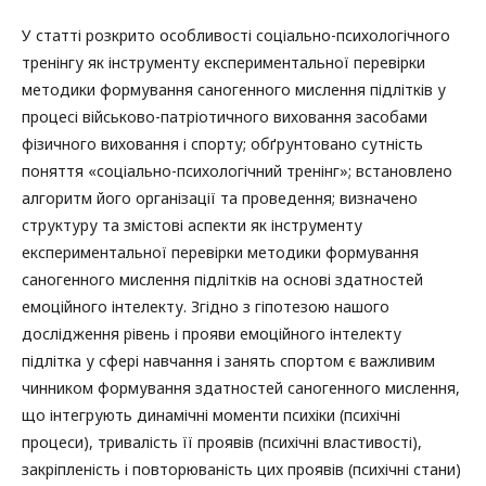
У статті розкрито особливості соціально-психологічного
тренінгу як інструменту експериментальної перевірки
методики формування саногенного мислення підлітків у
процесі військово-патріотичного виховання засобами
фізичного виховання і спорту; обґрунтовано сутність
поняття «соціально-психологічний тренінг»; встановлено
алгоритм його організації та проведення; визначено
структуру та змістові аспекти як інструменту
експериментальної перевірки методики формування
саногенного мислення підлітків на основі здатностей
емоційного інтелекту. Згідно з гіпотезою нашого
дослідження рівень і прояви емоційного інтелекту
підлітка у сфері навчання і занять спортом є важливим
чинником формування здатностей саногенного мислення,
що інтегрують динамічні моменти психіки (психічні
процеси), тривалість її проявів (психічні властивості),
закріпленість і повторюваність цих проявів (психічні стани)