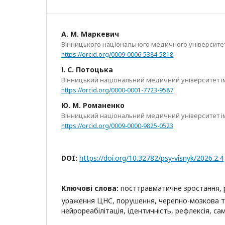
А. М. Маркевич
Вінницького національного медичного університету
https://orcid.org/0009-0006-5384-5818
І. С. Потоцька
Вінницький національний медичний університет іме
https://orcid.org/0000-0001-7723-9587
Ю. М. Романенко
Вінницький національний медичний університет ім.
https://orcid.org/0009-0000-9825-0523
DOI:
https://doi.org/10.32782/psy-visnyk/2026.2.4
Ключові слова:
посттравматичне зростання, р
ураження ЦНС, порушення, черепно-мозкова тр
нейрореабілітація, ідентичність, рефлексія, с