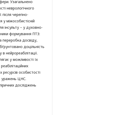
сфери. Узагальнено
сті неврологічного
: після черепно-
 у міжособистісній
сля інсульту – у духовно-
инники формування ПТЗ:
а переробка досвіду,
Обґрунтовано доцільність
в нейрореабілітації.
ягає у можливості їх
 реабілітаційних
х ресурсів особистості
я уражень ЦНС.
піричних досліджень