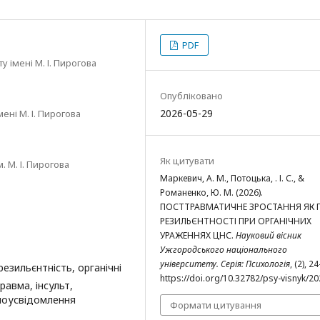
PDF
 імені М. І. Пирогова
Опубліковано
2026-05-29
ні М. І. Пирогова
Як цитувати
 М. І. Пирогова
Маркевич, А. М., Потоцька, . І. С., &
Романенко, Ю. М. (2026).
ПОСТТРАВМАТИЧНЕ ЗРОСТАННЯ ЯК 
РЕЗИЛЬЄНТНОСТІ ПРИ ОРГАНІЧНИХ
УРАЖЕННЯХ ЦНС.
Науковий вісник
Ужгородського національного
університету. Серія: Психологія
, (2), 2
езильєнтність, органічні
https://doi.org/10.32782/psy-visnyk/20
авма, інсульт,
амоусвідомлення
Формати цитування