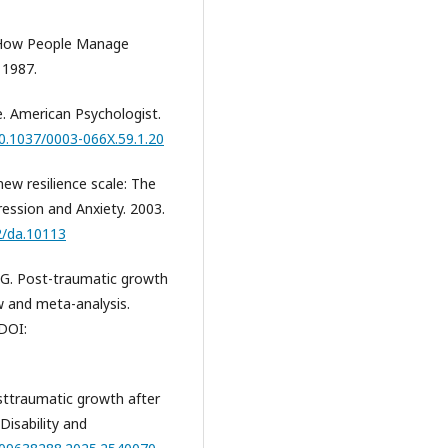
: How People Manage
 1987.
. American Psychologist.
10.1037/0003-066X.59.1.20
ew resilience scale: The
ession and Anxiety. 2003.
2/da.10113
D. G. Post-traumatic growth
ew and meta-analysis.
 DOI:
osttraumatic growth after
Disability and