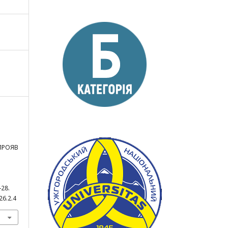
ПРОЯВ
4-28.
26.2.4