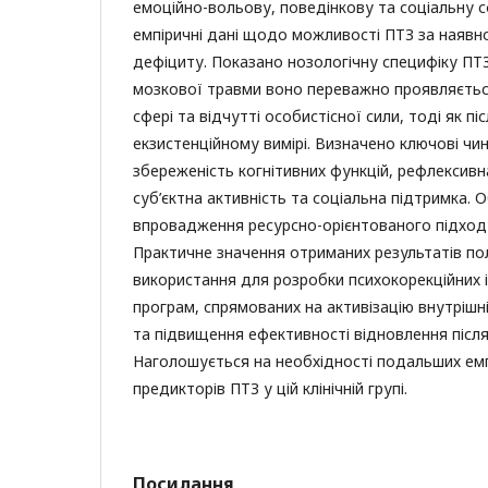
емоційно-вольову, поведінкову та соціальну 
емпіричні дані щодо можливості ПТЗ за наявно
дефіциту. Показано нозологічну специфіку ПТЗ
мозкової травми воно переважно проявляється
сфері та відчутті особистісної сили, тоді як пі
екзистенційному вимірі. Визначено ключові ч
збереженість когнітивних функцій, рефлексивн
суб’єктна активність та соціальна підтримка. 
впровадження ресурсно-орієнтованого підходу 
Практичне значення отриманих результатів пол
використання для розробки психокорекційних і
програм, спрямованих на активізацію внутрішні
та підвищення ефективності відновлення післ
Наголошується на необхідності подальших ем
предикторів ПТЗ у цій клінічній групі.
Посилання