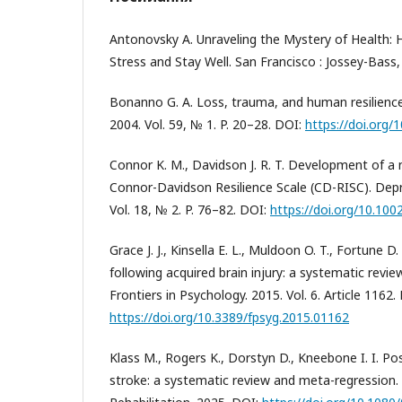
Antonovsky A. Unraveling the Mystery of Health
Stress and Stay Well. San Francisco : Jossey-Bass,
Bonanno G. A. Loss, trauma, and human resilience
2004. Vol. 59, № 1. P. 20–28. DOI:
https://doi.org/
Connor K. M., Davidson J. R. T. Development of a n
Connor-Davidson Resilience Scale (CD-RISC). Depr
Vol. 18, № 2. P. 76–82. DOI:
https://doi.org/10.100
Grace J. J., Kinsella E. L., Muldoon O. T., Fortune 
following acquired brain injury: a systematic revi
Frontiers in Psychology. 2015. Vol. 6. Article 1162.
https://doi.org/10.3389/fpsyg.2015.01162
Klass M., Rogers K., Dorstyn D., Kneebone I. I. P
stroke: a systematic review and meta-regression. 