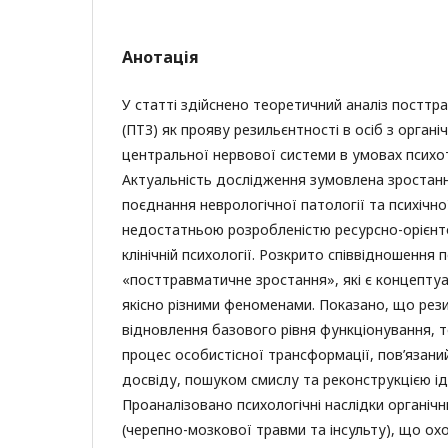
Анотація
У статті здійснено теоретичний аналіз постт
(ПТЗ) як прояву резильєнтності в осіб з орган
центральної нервової системи в умовах психо
Актуальність дослідження зумовлена зростанн
поєднання неврологічної патології та психічно
недостатньою розробленістю ресурсно-орієнто
клінічній психології. Розкрито співвідношення 
«посттравматичне зростання», які є концептуа
якісно різними феноменами. Показано, що рез
відновлення базового рівня функціонування, 
процес особистісної трансформації, пов’язани
досвіду, пошуком смислу та реконструкцією ід
Проаналізовано психологічні наслідки органіч
(черепно-мозкової травми та інсульту), що ох