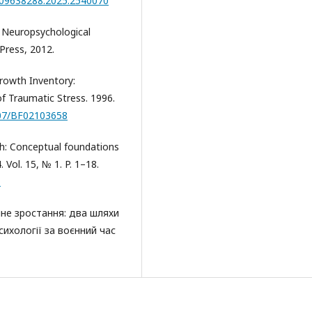
0/09638288.2025.2540070
D. Neuropsychological
Press, 2012.
Growth Inventory:
of Traumatic Stress. 1996.
007/BF02103658
th: Conceptual foundations
 Vol. 15, № 1. P. 1–18.
1
чне зростання: два шляхи
ихології за воєнний час