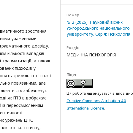
Номер
№ 2 (2026): Науковий вісник
Ужгородського національного
равматичного зростання
університету. Серія: Психологія
ічними ураженнями
травматичного досвіду.
Розділ
ям кількості випадків
МЕДИЧНА ПСИХОЛОГІЯ
ї травматизації, а також
ваних підходів у
Ліцензія
понять «резильєнтність» і
льно пов’язаними, але
ильєнтність забезпечує
Ця робота ліцензується відповідно
тоді як ПТЗ відображає
Creative Commons Attribution 4.0
й із переосмисленням
International License
.
ентичності.
них уражень ЦНС
оплюють когнітивну,