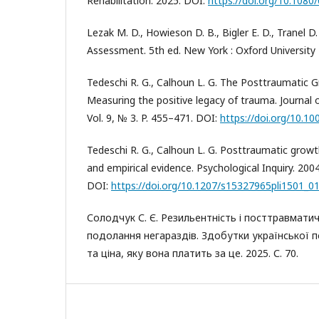
Rehabilitation. 2025. DOI:
https://doi.org/10.108
Lezak M. D., Howieson D. B., Bigler E. D., Tranel 
Assessment. 5th ed. New York : Oxford University 
Tedeschi R. G., Calhoun L. G. The Posttraumatic 
Measuring the positive legacy of trauma. Journal 
Vol. 9, № 3. P. 455–471. DOI:
https://doi.org/10.1
Tedeschi R. G., Calhoun L. G. Posttraumatic grow
and empirical evidence. Psychological Inquiry. 2004.
DOI:
https://doi.org/10.1207/s15327965pli1501_0
Солодчук С. Є. Резильентність і посттравмати
подолання негараздів. Здобутки української пс
та ціна, яку вона платить за це. 2025. С. 70.