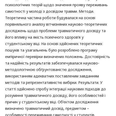
психологічних теорій щодо значення прояву переживань
самотності у молоді з досвідом травми. Методи.
Теоретична частина роботи будувалася на основі
порівняльного аналізу вітчизняних науково-теоретичних
досліджень щодо проблеми травматичного досвіду та
його впливу на якість психічного здоров’я у
студентському віці. На основі здійснених теоретичних
пошуків та узагальнень було розроблено програму
емпіричної перевірки визначених положень. Достовірність
та надійність результатів забезпечувалася науково-
методологічною обґрунтованістю дослідження,
використанням адекватних поставленим завданням
методів та репрезентативністю вибірки. Результати. У
статті здійснено спробу інтеграції наукових підходів до
розуміння травматичного досвіду, його особливостей і
причин у студентському віці. Об’єктом дослідження
визначено травматичний досвід, предметом –
особливості переживання самотності у студентів.