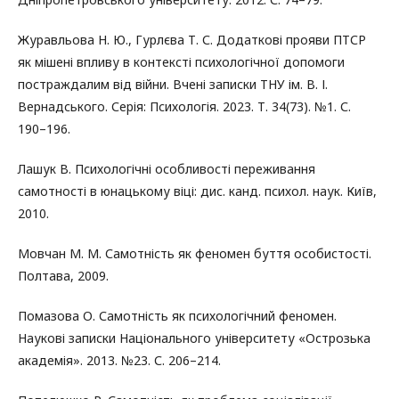
Журавльова Н. Ю., Гурлєва Т. С. Додаткові прояви ПТСР
як мішені впливу в контексті психологічної допомоги
постраждалим від війни. Вчені записки ТНУ ім. В. І.
Вернадського. Серія: Психологія. 2023. Т. 34(73). №1. С.
190–196.
Лашук В. Психологічні особливості переживання
самотності в юнацькому віці: дис. канд. психол. наук. Київ,
2010.
Мовчан М. М. Самотність як феномен буття особистості.
Полтава, 2009.
Помазова О. Самотність як психологічний феномен.
Наукові записки Національного університету «Острозька
академія». 2013. №23. С. 206–214.