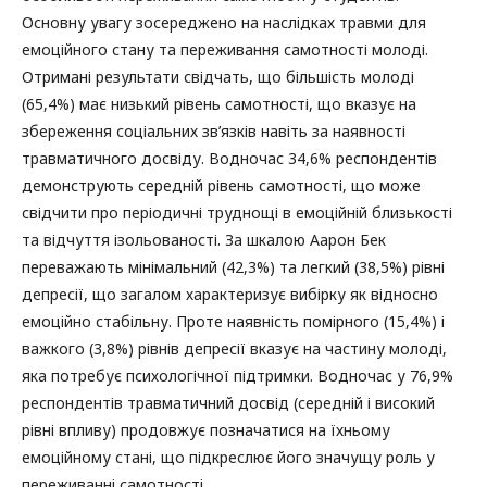
Основну увагу зосереджено на наслідках травми для
емоційного стану та переживання самотності молоді.
Отримані результати свідчать, що більшість молоді
(65,4%) має низький рівень самотності, що вказує на
збереження соціальних зв’язків навіть за наявності
травматичного досвіду. Водночас 34,6% респондентів
демонструють середній рівень самотності, що може
свідчити про періодичні труднощі в емоційній близькості
та відчуття ізольованості. За шкалою Аарон Бек
переважають мінімальний (42,3%) та легкий (38,5%) рівні
депресії, що загалом характеризує вибірку як відносно
емоційно стабільну. Проте наявність помірного (15,4%) і
важкого (3,8%) рівнів депресії вказує на частину молоді,
яка потребує психологічної підтримки. Водночас у 76,9%
респондентів травматичний досвід (середній і високий
рівні впливу) продовжує позначатися на їхньому
емоційному стані, що підкреслює його значущу роль у
переживанні самотності.