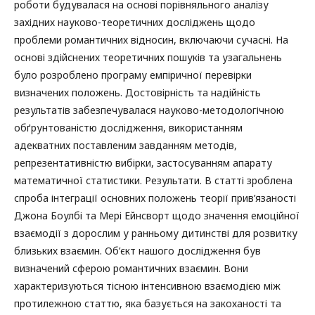
роботи будувалася на основі порівняльного аналізу
західних науково-теоретичних досліджень щодо
проблеми романтичних відносин, включаючи сучасні. На
основі здійснених теоретичних пошуків та узагальнень
було розроблено програму емпіричної перевірки
визначених положень. Достовірність та надійність
результатів забезпечувалася науково-методологічною
обґрунтованістю дослідження, використанням
адекватних поставленим завданням методів,
репрезентативністю вибірки, застосуванням апарату
математичної статистики. Результати. В статті зроблена
спроба інтеграції основних положень теорії прив’язаності
Джона Боулбі та Мері Ейнсворт щодо значення емоційної
взаємодії з дорослим у ранньому дитинстві для розвитку
близьких взаємин. Об’єкт нашого дослідження був
визначений сферою романтичних взаємин. Вони
характеризуються тісною інтенсивною взаємодією між
протилежною статтю, яка базується на закоханості та