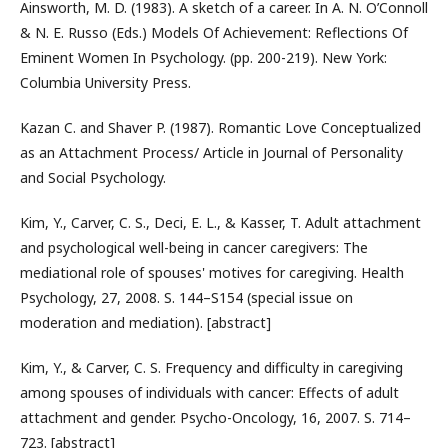
Ainsworth, M. D. (1983). A sketch of a career. In A. N. O’Connoll
& N. E. Russo (Eds.) Models Of Achievement: Reflections Of
Eminent Women In Psychology. (pp. 200-219). New York:
Columbia University Press.
Kazan C. and Shaver P. (1987). Romantic Love Conceptualized
as an Attachment Process/ Article in Journal of Personality
and Social Psychology.
Kim, Y., Carver, C. S., Deci, E. L., & Kasser, T. Adult attachment
and psychological well-being in cancer caregivers: The
mediational role of spouses' motives for caregiving. Health
Psychology, 27, 2008. S. 144–S154 (special issue on
moderation and mediation). [abstract]
Kim, Y., & Carver, C. S. Frequency and difficulty in caregiving
among spouses of individuals with cancer: Effects of adult
attachment and gender. Psycho-Oncology, 16, 2007. S. 714–
723. [abstract]