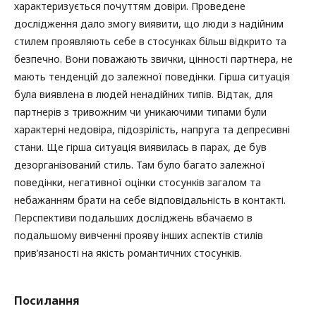
характеризується почуттям довіри. Проведене
дослідження дало змогу виявити, що люди з надійним
стилем проявляють себе в стосунках більш відкрито та
безпечно. Вони поважають звички, цінності партнера, не
мають тенденцій до залежної поведінки. Гірша ситуація
була виявлена в людей ненадійних типів. Відтак, для
партнерів з тривожним чи уникаючими типами були
характерні недовіра, підозрілість, напруга та депресивні
стани. Ще гірша ситуація виявилась в парах, де був
дезорганізований стиль. Там було багато залежної
поведінки, негативної оцінки стосунків загалом та
небажанням брати на себе відповідальність в контакті.
Перспективи подальших досліджень вбачаємо в
подальшому вивченні прояву інших аспектів стилів
прив’язаності на якість романтичних стосунків.
Посилання