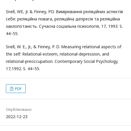
Snell, WE, Jr. & Finney, PD. Вимірювання реляційних аспектів
себе: реляційна повага, реляційна депресія та реляційна
заклопотаність. Сучасна соціальна психологія, 17, 1993. S.
44–55.
Snell‚ W. E.‚ Jr.‚ & Finney‚ P. D. Measuring relational aspects of
the self: Relational-esteem‚ relational-depression‚ and
relational-preoccupation. Contemporary Social Psychology‚
17‚1992. S. 44–55.
PDF
Опубліковано
2022-12-23