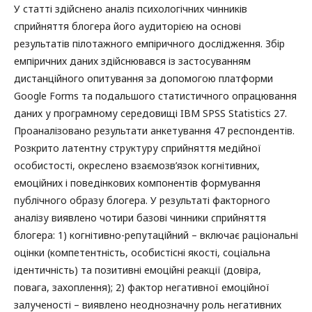
У статті здійснено аналіз психологічних чинників
сприйняття блогера його аудиторією на основі
результатів пілотажного емпіричного дослідження. Збір
емпіричних даних здійснювався із застосуванням
дистанційного опитування за допомогою платформи
Google Forms та подальшого статистичного опрацювання
даних у програмному середовищі IBM SPSS Statistics 27.
Проаналізовано результати анкетування 47 респондентів.
Розкрито латентну структуру сприйняття медійної
особистості, окреслено взаємозв’язок когнітивних,
емоційних і поведінкових компонентів формування
публічного образу блогера. У результаті факторного
аналізу виявлено чотири базові чинники сприйняття
блогера: 1) когнітивно-репутаційний – включає раціональні
оцінки (компетентність, особистісні якості, соціальна
ідентичність) та позитивні емоційні реакції (довіра,
повага, захоплення); 2) фактор негативної емоційної
залученості – виявлено неоднозначну роль негативних