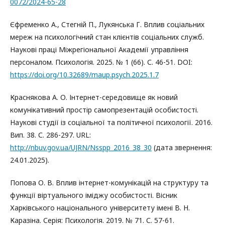
0072/2024-65-28
Єфременко А., Стегній П., Лукянська Г. Вплив соціальних
мереж на психологічний стан клієнтів соціальних служб.
Наукові праці Міжрегіональної Академії управління
персоналом. Психологія. 2025. № 1 (66). С. 46-51. DOI:
https://doi.org/10.32689/maup.psych.2025.1.7
Краснякова А. О. Інтернет-середовище як новий
комунікативний простір самопрезентацій особистості.
Наукові студії із соціальної та політичної психології. 2016.
Вип. 38. С. 286-297. URL:
http://nbuv.gov.ua/UJRN/Nsspp_2016_38_30
(дата звернення:
24.01.2025).
Попова О. В. Вплив інтернет-комунікацій на структуру та
функції віртуального іміджу особистості. Вісник
Харківського національного університету імені В. Н.
Каразіна. Серія: Психологія. 2019. № 71. С. 57-61.