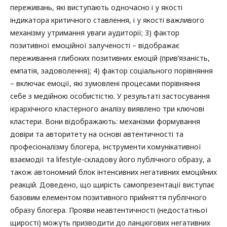
переживань, які виступають одночасно і у якості
індикатора критичного ставлення, і у якості важливого
механізму утримання уваги аудиторії; 3) фактор
позитивної емоційної залученості – відображає
переживання глибоких позитивних емоцій (прив’язаність,
емпатія, задоволення); 4) фактор соціального порівняння
– включає емоції, які зумовлені процесами порівняння
себе з медійною особистістю. У результаті застосування
ієрархічного кластерного аналізу виявлено три ключові
кластери. Вони відображають: механізми формування
довіри та авторитету на основі автентичності та
професіоналізму блогера, інструменти комунікативної
взаємодії та lifestyle-складову його публічного образу, а
також автономний блок інтенсивних негативних емоційних
реакцій. Доведено, що щирість самопрезентації виступає
базовим елементом позитивного прийняття публічного
образу блогера. Прояви неавтентичності (недостатньої
щирості) можуть призводити до ланцюгових негативних