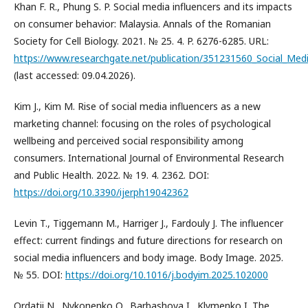
Khan F. R., Phung S. P. Social media influencers and its impacts
on consumer behavior: Malaysia. Annals of the Romanian
Society for Cell Biology. 2021. № 25. 4. P. 6276-6285. URL:
https://www.researchgate.net/publication/351231560_Social_Me
(last accessed: 09.04.2026).
Kim J., Kim M. Rise of social media influencers as a new
marketing channel: focusing on the roles of psychological
wellbeing and perceived social responsibility among
consumers. International Journal of Environmental Research
and Public Health. 2022. № 19. 4. 2362. DOI:
https://doi.org/10.3390/ijerph19042362
Levin T., Tiggemann M., Harriger J., Fardouly J. The influencer
effect: current findings and future directions for research on
social media influencers and body image. Body Image. 2025.
№ 55. DOI:
https://doi.org/10.1016/j.bodyim.2025.102000
Ordatii N., Nykonenko O., Barbashova I., Klymenko I. The