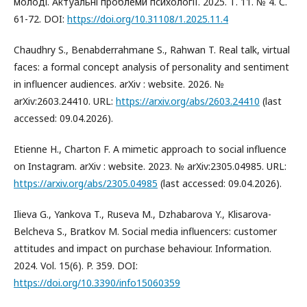
молоді. Актуальні проблеми психології. 2025. Т. 11. № 4. С.
61-72. DOI:
https://doi.org/10.31108/1.2025.11.4
Chaudhry S., Benabderrahmane S., Rahwan T. Real talk, virtual
faces: a formal concept analysis of personality and sentiment
in influencer audiences. arXiv : website. 2026. №
arXiv:2603.24410. URL:
https://arxiv.org/abs/2603.24410
(last
accessed: 09.04.2026).
Etienne H., Charton F. A mimetic approach to social influence
on Instagram. arXiv : website. 2023. № arXiv:2305.04985. URL:
https://arxiv.org/abs/2305.04985
(last accessed: 09.04.2026).
Ilieva G., Yankova T., Ruseva M., Dzhabarova Y., Klisarova-
Belcheva S., Bratkov M. Social media influencers: customer
attitudes and impact on purchase behaviour. Information.
2024. Vol. 15(6). P. 359. DOI:
https://doi.org/10.3390/info15060359