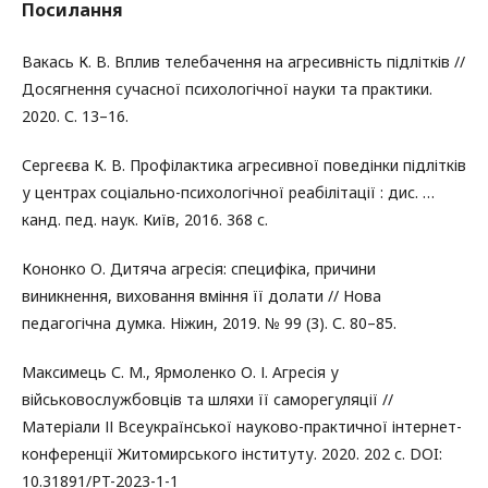
Посилання
Вакась К. В. Вплив телебачення на агресивність підлітків //
Досягнення сучасної психологічної науки та практики.
2020. С. 13–16.
Сергеєва К. В. Профілактика агресивної поведінки підлітків
у центрах соціально-психологічної реабілітації : дис. …
канд. пед. наук. Київ, 2016. 368 с.
Кононко О. Дитяча агресія: специфіка, причини
виникнення, виховання вміння її долати // Нова
педагогічна думка. Ніжин, 2019. № 99 (3). С. 80–85.
Максимець С. М., Ярмоленко О. І. Агресія у
військовослужбовців та шляхи її саморегуляції //
Матеріали ІІ Всеукраїнської науково-практичної інтернет-
конференції Житомирського інституту. 2020. 202 с. DOI:
10.31891/PT-2023-1-1