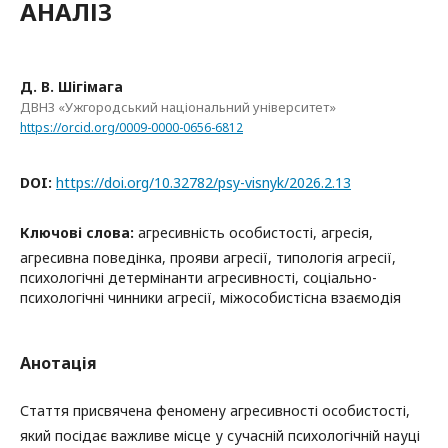
АНАЛІЗ
Д. В. Шігімага
ДВНЗ «Ужгородський національний університет»
https://orcid.org/0009-0000-0656-6812
DOI:
https://doi.org/10.32782/psy-visnyk/2026.2.13
Ключові слова:
агресивність особистості, агресія,
агресивна поведінка, прояви агресії, типологія агресії,
психологічні детермінанти агресивності, соціально-
психологічні чинники агресії, міжособистісна взаємодія
Анотація
Стаття присвячена феномену агресивності особистості,
який посідає важливе місце у сучасній психологічній науці