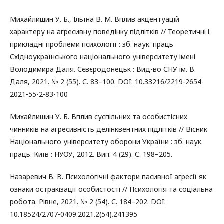
Михайлишин У. Б., Ільїна В. М. Вплив акцентуацій
характеру на агресивну поведінку підлітків // Теоретичні і
прикладні проблеми психології : зб. наук. праць
Східноукраїнського національного університету імені
Володимира Даля. Сєвєродонецьк : Вид-во СНУ ім. В.
Даля, 2021. № 2 (55). С. 83–100. DOI: 10.33216/2219-2654-
2021-55-2-83-100
Михайлишин У. Б. Вплив суспільних та особистісних
чинників на агресивність делінквентних підлітків // Вісник
Національного університету оборони України : зб. наук.
праць. Київ : НУОУ, 2012. Вип. 4 (29). С. 198–205.
Назаревич В. В. Психологічні фактори пасивної агресії як
ознаки остракізації особистості // Психологія та соціальна
робота. Рівне, 2021. № 2 (54). С. 184–202. DOI:
10.18524/2707-0409.2021.2(54).241395