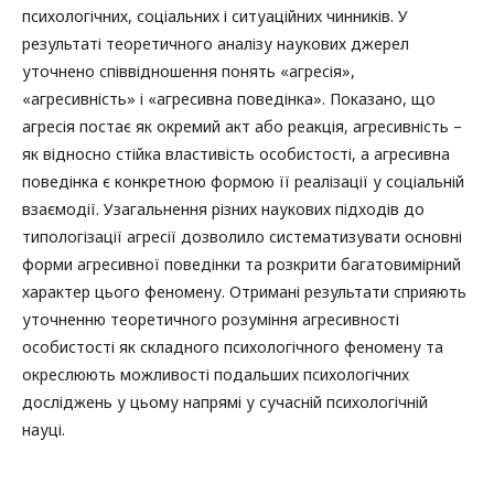
психологічних, соціальних і ситуаційних чинників. У
результаті теоретичного аналізу наукових джерел
уточнено співвідношення понять «агресія»,
«агресивність» і «агресивна поведінка». Показано, що
агресія постає як окремий акт або реакція, агресивність –
як відносно стійка властивість особистості, а агресивна
поведінка є конкретною формою її реалізації у соціальній
взаємодії. Узагальнення різних наукових підходів до
типологізації агресії дозволило систематизувати основні
форми агресивної поведінки та розкрити багатовимірний
характер цього феномену. Отримані результати сприяють
уточненню теоретичного розуміння агресивності
особистості як складного психологічного феномену та
окреслюють можливості подальших психологічних
досліджень у цьому напрямі у сучасній психологічній
науці.