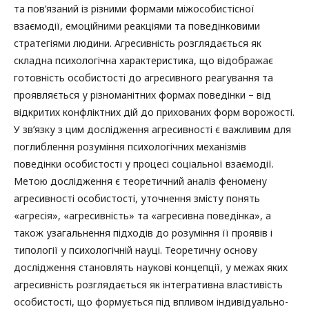
та пов’язаний із різними формами міжособистісної
взаємодії, емоційними реакціями та поведінковими
стратегіями людини. Агресивність розглядається як
складна психологічна характеристика, що відображає
готовність особистості до агресивного реагування та
проявляється у різноманітних формах поведінки – від
відкритих конфліктних дій до прихованих форм ворожості.
У зв’язку з цим дослідження агресивності є важливим для
поглиблення розуміння психологічних механізмів
поведінки особистості у процесі соціальної взаємодії.
Метою дослідження є теоретичний аналіз феномену
агресивності особистості, уточнення змісту понять
«агресія», «агресивність» та «агресивна поведінка», а
також узагальнення підходів до розуміння її проявів і
типології у психологічній науці. Теоретичну основу
дослідження становлять наукові концепції, у межах яких
агресивність розглядається як інтегративна властивість
особистості, що формується під впливом індивідуально-