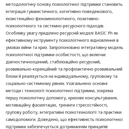
методологічну основу психологічної підтримки становить
інтеграція гуманістичного, когнітивно-поведінкового,
екзистенційно-феноменологічного, позитивно-
психологічного та системно-ресурсного підходів.
Особливу увагу приділено ресурсній моделі BASIC Ph як
ефективному інструменту психологічного відновлення в
умовах війни та криз. Запропоновано інтегративну модель
психологічної підтримки особистості, що включає
діагностичнооцінний, стабілізаційно-ресурсний,
розвивально-корекційний та профілактично-розвивальний
блоки й реалізується на індивідуальному, груповому та
соціально-системному рівнях. Узагальнено основні
методи і технології психологічної підтримки, зокрема
першу психологічну допомогу, кризове консультування,
мотиваційну фасилітацію, тренінги стресостійкості,
групову роботу, інтегративні психотехнології та практики
самодопомоги. Доведено, що ефективність психологічної
підтримки забезпечується дотриманням принципів