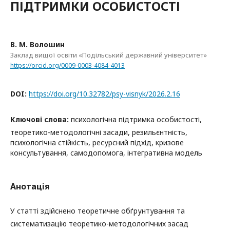
ПІДТРИМКИ ОСОБИСТОСТІ
В. М. Волошин
Заклад вищої освіти «Подільський державний університет»
https://orcid.org/0009-0003-4084-4013
DOI:
https://doi.org/10.32782/psy-visnyk/2026.2.16
Ключові слова:
психологічна підтримка особистості,
теоретико-методологічні засади, резильєнтність,
психологічна стійкість, ресурсний підхід, кризове
консультування, самодопомога, інтегративна модель
Анотація
У статті здійснено теоретичне обґрунтування та
систематизацію теоретико-методологічних засад