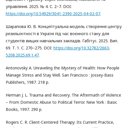
управління. 2025. № 4. С. 2–7. DOI:
https://doi.org/10.54929/3041-2390-2025-04-02-07
.
Шарапова Ю. В. Концептуальна модель створення центру
резильєнтності в Україні під час воєнного стану для
студентів вищих навчальних закладів. Габітус. 2025. Вип.
69. Т. 1. С. 270–275. DOI:
https://doi.org/10.32782/2663-
5208.2025.69.1.47
.
Antonovsky A. Unraveling the Mystery of Health: How People
Manage Stress and Stay Well. San Francisco : Jossey-Bass
Publishers, 1987. 218 p.
Herman J. L. Trauma and Recovery: The Aftermath of Violence
– From Domestic Abuse to Political Terror. New York : Basic
Books, 1997. 290 p.
Rogers C. R. Client-Centered Therapy: Its Current Practice,