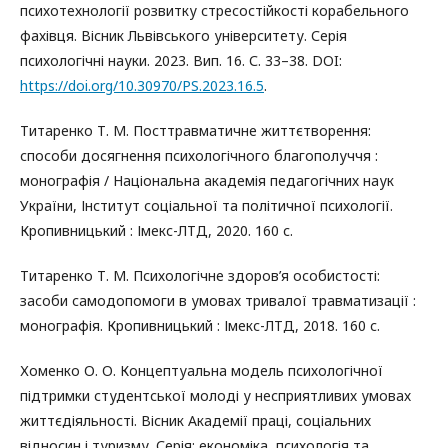
психотехнології розвитку стресостійкості корабельного
фахівця. Вісник Львівського університету. Серія
психологічні науки. 2023. Вип. 16. С. 33–38. DOI:
https://doi.org/10.30970/PS.2023.16.5
.
Титаренко Т. М. Посттравматичне життєтворення:
способи досягнення психологічного благополуччя :
монографія / Національна академія педагогічних наук
України, Інститут соціальної та політичної психології.
Кропивницький : Імекс-ЛТД, 2020. 160 с.
Титаренко Т. М. Психологічне здоров’я особистості:
засоби самодопомоги в умовах тривалої травматизації :
монографія. Кропивницький : Імекс-ЛТД, 2018. 160 с.
Хоменко О. О. Концептуальна модель психологічної
підтримки студентської молоді у несприятливих умовах
життєдіяльності. Вісник Академії праці, соціальних
відносин і туризму. Серія: економіка, психологія та