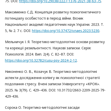
75. DOI:
https://doi.org/10.29038/2227-1376-2021-38-63-75
.
Максименко С.Д. Концепція розвитку психогенетичного
потенціалу особистості в період війни. Вісник
Національної академії педагогічних наук України. 2023. Т.
5, № 2. 7 с. DOI:
https://doi.org/10.37472/v.naes.2023.5230
.
Мельничук І. Я. Теоретико-методологічні основи розвитку
та корекції резильєнтності. Наукові записки. Серія:
Психологія. 2024. Вип. 2(4). С. 82–87. DOI:
https://doi.org/10.32782/cusu-psy-2024-2-12
.
Никоненко О. В., Козачук В. Теоретико-методологічні
аспекти дослідження копінгу як психологічної стратегії
подолання стресу. Вчені записки Університету «КРОК».
2025. № 3(79). С. 429–436. DOI: 10.31732/2663-2209-2025-79-
429-436.
Сорока О. Теоретико-методологічні засади