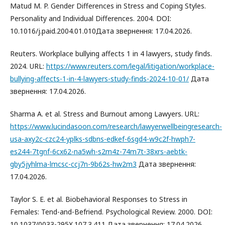
Matud M. P. Gender Differences in Stress and Coping Styles.
Personality and Individual Differences. 2004. DOI:
10.1016/j.paid.2004.01.010Дата звернення: 17.04.2026.
Reuters. Workplace bullying affects 1 in 4 lawyers, study finds.
2024. URL:
https://www.reuters.com/legal/litigation/workplace-
bullying-affects-1-in-4-lawyers-study-finds-2024-10-01/
Дата
звернення: 17.04.2026.
Sharma A. et al. Stress and Burnout among Lawyers. URL:
https://www.lucindasoon.com/research/lawyerwellbeingresearch-
usa-axy2c-czc24-yplks-sdbns-edkef-6sgd4-w9c2f-hwph7-
es244-7tgnf-6cx62-na5wh-s2m4z-74m7t-38xrs-aebtk-
gby5jyhlma-lmcsc-ccj7n-9b62s-hw2m3
Дата звернення:
17.04.2026.
Taylor S. E. et al. Biobehavioral Responses to Stress in
Females: Tend-and-Befriend. Psychological Review. 2000. DOI:
10.1037/0033-295X.107.3.411 Дата звернення: 17.04.2026.