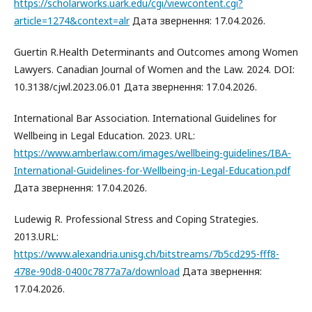
https://scholarworks.uark.edu/cgi/viewcontent.cgi?
article=1274&context=alr
Дата звернення: 17.04.2026.
Guertin R.Health Determinants and Outcomes among Women
Lawyers. Canadian Journal of Women and the Law. 2024. DOI:
10.3138/cjwl.2023.06.01 Дата звернення: 17.04.2026.
International Bar Association. International Guidelines for
Wellbeing in Legal Education. 2023. URL:
https://www.amberlaw.com/images/wellbeing-guidelines/IBA-
International-Guidelines-for-Wellbeing-in-Legal-Education.pdf
Дата звернення: 17.04.2026.
Ludewig R. Professional Stress and Coping Strategies.
2013.URL:
https://www.alexandria.unisg.ch/bitstreams/7b5cd295-fff8-
478e-90d8-0400c7877a7a/download
Дата звернення:
17.04.2026.