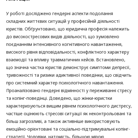
У роботі досліджено гендерні аспекти подолання
складних життєвих ситуацій у професійній діяльності
юристів. Обґрунтовано, що юридична професія належить
до високостресових видів діяльності, що зумовлено
поєднанням інтенсивного когнітивного навантаження,
високого рівня відповідальності, конфліктного характеру
взаємодії та впливу травматичних кейсів. Встановлено,
що значна частка юристів демонструє симптоми депресії,
тривожності та ризики адиктивної поведінки, що свідчить
про системний характер психологічного навантаження.
Проаналізовано гендерні відмінності у переживанні стресу
та копінг-поведінці. Доведено, що жінки-юристки
характеризуються вищим рівнем психологічного дистресу,
частіше оцінюють стресові ситуації як неконтрольовані та
більш загрозливі, а також активніше використовують
емоційно-орієнтовані та соціально-підтримувальні копінг-
стратегії. Чоловіки, натомість, більшою мірою