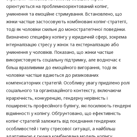
орієнтуються на проблемноорієнтований копінг,
уникнення та емоційне стримування. Встановлено, що
жінки частіше застосовують комбіновані копінг-стратегії,
тоді як чоловіки схильні до моностратегічної поведінки.
Визначено специфіку копінгу у юридичній сфері, зокрема
інтерналізацію стресу у жінок та екстерналізацію або
уникнення у чоловіків. Показано, що жінки частіше
використовують соціальну підтримку, але водночас є
більш вразливими до емоційного вигорання, тоді як
чоловіки частіше вдаються до ризикованих
компенсаторних стратегій. Особливу увагу приділено ролі
соціального та організаційного контексту, включаючи
ієрархічність, конкуренцію, гендерну нерівність і
поширеність професійного булінгу, які посилюють гендерні
відмінності у копінгу. Обґрунтовано, що ефективність
копінг-стратегій залежить від поєднання гендерних
особливостей і типу стресової ситуації, а найбільш
адаптивною є гнучка комбінована модель копінгу.