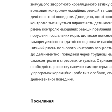
значущого зворотного кореляційного зв’язку 
вольовим контролем емоційних реакцій та схи
делінквентної поведінки. Доведено, що зі зро
контролю зменшується вираженість делінквент
рівень контролю емоційних реакцій пов’язаний
порушення соціальних норм, що може поясню
саморегуляцією та здатністю оцінювати наслід
Низький рівень вольового контролю асоціюєть
до делінквентної поведінки через труднощі ем
самоконтролю в стресових ситуаціях. Отриман
необхідність розвитку навичок самодетермінаці
у програмах корекційної роботи з особами, с
делінквентної поведінки.
Посилання