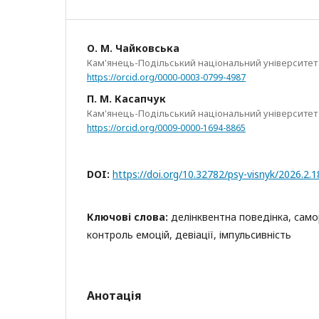
О. М. Чайковська
Кам'янець-Подільський національний університет і
https://orcid.org/0000-0003-0799-4987
П. М. Касапчук
Кам'янець-Подільський національний університет і
https://orcid.org/0009-0000-1694-8865
DOI:
https://doi.org/10.32782/psy-visnyk/2026.2.1
Ключові слова:
делінквентна поведінка, само
контроль емоцій, девіації, імпульсивність
Анотація