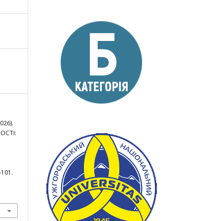
026).
ОСТІ:
8-101.