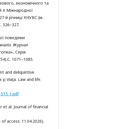
вового, економічного та
ей Х Міжнародної
7-й річниці ХНУВС (м.
С. 326–327.
ої поведінки
аналіз. Журнал
огіка», Серія
54).С. 1071–1085.
t and deliquintive
şi Viaţa. Law and life.
9-515_1.pdf
 et al. Journal of financial
 of access: 11.04.2026).