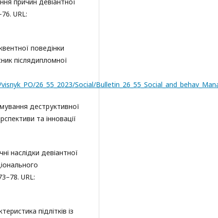
іння причин девіантної
–76. URL:
квентної поведінки
існик післядипломної
/visnyk_PO/26_55_2023/Social/Bulletin_26_55_Social_and_behav_Man
рмування деструктивної
рспективи та інновації
ні наслідки девіантної
ціонального
 73–78. URL:
теристика підлітків із