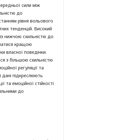
середньої сили між
льністю до
станням рівня вольового
них тенденцій. Високий
 із нижчою схильністю до
ватися кращою
ки власної поведінки.
ся з більшою схильністю
оційної регуляції та
і дані підкреслюють
ї та емоційної стійкості
хильними до