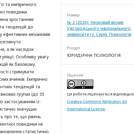
го та емпіричного
ної поведінки
Номер
лена зростанням
№ 2 (2026): Науковий вісник
 та тенденцій до
Ужгородського національного
ку ефективних механізмів
університету. Серія: Психологія
Розглянуто
Розділ
я, а як наслідок
ЮРИДИЧНА ПСИХОЛОГІЯ
уляції. Особливу увагу
кцій як базовому
ості стримувати
Ліцензія
сних вчинків. Емпірично
ентних тенденцій та
ікових групах (до 35
Ця робота ліцензується відповідно
 із застосуванням U-
Creative Commons Attribution 4.0
тистично значущих
International License
.
ь про те, що рівень
квентної поведінки не
тановлення статистично