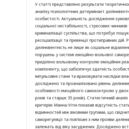
У статті представлено результати теоретично
аналізу психологічних детермінант делінквент
особистості. Актуальність дослідження зумов
соціальної нестабільності, стресових чинників
криміналізації суспільства, що потребує пошу
ресоціалізації та превенції протиправних дій. 
делінквентність не лише як соціальне відхиленн
порушень у системі емоційно-вольової саморег
приділено вольовому контролю емоційних реа
компоненту, що забезпечує здатність особист
імпульсивні стани та враховувати наслідки вла
досліджено та проаналізовано рівень делінкв
особливості емоційного самоконтролю у двох в
років та старше 35 років). Статистичний аналіз
критерію Манна-Уітні показав відсутність ста
відмінностей між віковими групами, що свідчит
саморегуляції та пов’язані з ним прояви делін
залежать від віку засуджених. Досліджено вс