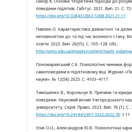
Лазор К. Основні теоретичні підходи до розум
поведінки підлітків. Габітус. 2021. Вип. 21. С. 72
https://doi.org/10.32843/2663-5208.2021.21.11
Павлюк О. Характеристика девіантної та делін
неповнолітніх до та під час воєнного стану. В
освіти. 2023. Вип. 26(55). С. 105–128. URL:
http://umo.edu.ua/images/content/nashi_vydanya
Пономаревський С.Б. Психологічні чинники фо
самоповедінки в підлітковому віці. Журнал «Пе
науки». № 12(58) 2025. С. 4103–4117.
Тимошенко В., Корольчук В. Причини та юридич
поведінки. Науковий вісник Ужгородського на
університету. Серія: Право. 2023. Вип. 76 (1). С.
https://doi.org/10.24144/2307-3322.2022.76
. 1.11
Усик О.О., Александров Ю.В. Психологічна харак