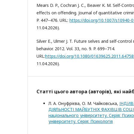
Mears D. P., Cochran J. C., Beaver K. M. Self-Contr
effects on offending. Journal of quantitative crimin
P. 447–476. URL:
https://doi.org/10.1007/s10940-
11.04.2026).
Silver E., Ulmer J. T. Future selves and self-contro
behavior. 2012. Vol. 33, no. 9. P. 699–714.
URL:
https://doi.org/10.1080/01639625.2011.6475
11.04.2026).
Статті цього автора (авторів), які на
Л. А. Онуфрієва, О. М. Чайковська,
ІНДИВ
ДІЯЛЬНОСТІ МАЙБУТНІХ ФАХІВЦІВ СО
національного університету. Серія: Псих
університету. Серія: Психологія