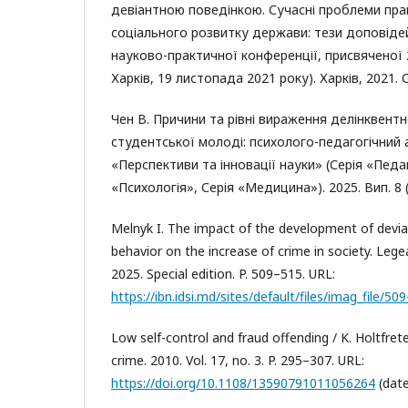
девіантною поведінкою. Сучасні проблеми пра
соціального розвитку держави: тези доповід
науково-практичної конференції, присвяченої 2
Харків, 19 листопада 2021 року). Харків, 2021. 
Чен В. Причини та рівні вираження делінквентн
студентської молоді: психолого-педагогічний 
«Перспективи та інновації науки» (Серія «Педаг
«Психологія», Серія «Медицина»). 2025. Вип. 8 (
Melnyk I. The impact of the development of devian
behavior on the increase of crime in society. Legea 
2025. Special edition. P. 509–515. URL:
https://ibn.idsi.md/sites/default/files/imag_file/50
Low self-control and fraud offending / K. Holtfreter
crime. 2010. Vol. 17, no. 3. P. 295–307. URL:
https://doi.org/10.1108/13590791011056264
(date