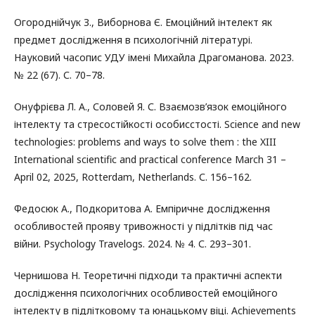
Огороднійчук З., Виборнова Є. Емоційний інтелект як
предмет дослідження в психологічній літературі.
Науковий часопис УДУ імені Михайла Драгоманова. 2023.
№ 22 (67). С. 70–78.
Онуфрієва Л. А., Соловей Я. С. Взаємозв’язок емоційного
інтелекту та стресостійкості особисстості. Science and new
technologies: problems and ways to solve them : the XIII
International scientific and practical conference March 31 –
April 02, 2025, Rotterdam, Netherlands. С. 156–162.
Федосюк А., Подкоритова А. Емпіричне дослідження
особливостей прояву тривожності у підлітків під час
війни. Psychology Travelogs. 2024. № 4. С. 293–301.
Чернишова Н. Теоретичні підходи та практичні аспекти
дослідження психологічних особливостей емоційного
інтелекту в підлітковому та юнацькому віці. Achievements