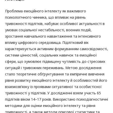
Проблема емоційного інтелекту як важливого
психологічного чинника, що впливає на рівень
тривожності підлітків, набуває особливої актуальності в
умовах соціальної нестабільності, воєнних подій,
зростання навчального навантаження та інтенсивного
впливу цифрового середовища. Підлітковий вік
характеризується активним формуванням самосвідомості,
системи цінностей, соціальних навичок та емоційної
сфери, що зумовлює підвищену чутливість до стресових
ситуацій і тривожних переживань. Метою дослідження
стало теоретичне обґрунтування та емпіричне вивчення
рівня розвитку емоційного інтелекту й особливостей його
взаємозв’язку із проявами ситуативної та особистісної
тривожності у підлітків. У дослідженні взяли участь 65
підлітків віком 14–17 років. Використано психодіагностичні
методики для оцінки емоційного інтелекту та рівня
тривожності, а також методи описової статистики та