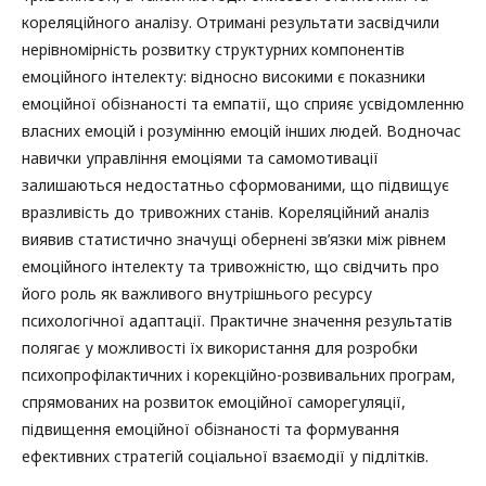
кореляційного аналізу. Отримані результати засвідчили
нерівномірність розвитку структурних компонентів
емоційного інтелекту: відносно високими є показники
емоційної обізнаності та емпатії, що сприяє усвідомленню
власних емоцій і розумінню емоцій інших людей. Водночас
навички управління емоціями та самомотивації
залишаються недостатньо сформованими, що підвищує
вразливість до тривожних станів. Кореляційний аналіз
виявив статистично значущі обернені зв’язки між рівнем
емоційного інтелекту та тривожністю, що свідчить про
його роль як важливого внутрішнього ресурсу
психологічної адаптації. Практичне значення результатів
полягає у можливості їх використання для розробки
психопрофілактичних і корекційно-розвивальних програм,
спрямованих на розвиток емоційної саморегуляції,
підвищення емоційної обізнаності та формування
ефективних стратегій соціальної взаємодії у підлітків.