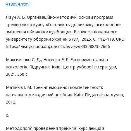
419094.html
Лізун А. В. Організаційно-методичні основи програми
тренінгового курсу «Готовність до виклику: психологічне
зміцнення військовослужбовця». Вісник Національного
університету оборони України 5 (87). 2025. С. 112–119. URL:
https:// visnyk.nuou.org.ua/article/view/333288/327666
Максименко С. Д., Носенко Е. Л. Експериментальна
психологія. Підручник. Київ: Центр учбової літератури,
2021. 360 с.
Матійків І. М. Тренінг емоційної компетентності:
навчально-методичний посібник. Київ: Педагогічна думка,
2012.
с.
Методологія проведення тренінгів: курс лекцій з