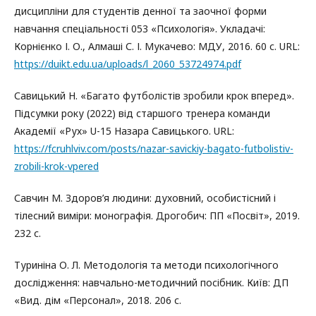
дисципліни для студентів денної та заочної форми
навчання спеціальності 053 «Психологія». Укладачі:
Корнієнко І. О., Алмаші С. І. Мукачево: МДУ, 2016. 60 с. URL:
https://duikt.edu.ua/uploads/l_2060_53724974.pdf
Савицький Н. «Багато футболістів зробили крок вперед».
Підсумки року (2022) від старшого тренера команди
Академії «Рух» U-15 Назара Савицького. URL:
https://fcruhlviv.com/posts/nazar-savickiy-bagato-futbolistiv-
zrobili-krok-vpered
Савчин М. Здоров’я людини: духовний, особистісний і
тілесний виміри: монографія. Дрогобич: ПП «Посвіт», 2019.
232 с.
Туриніна О. Л. Методологія та методи психологічного
дослідження: навчально-методичний посібник. Київ: ДП
«Вид. дім «Персонал», 2018. 206 с.