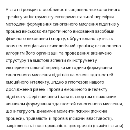
У статті розкрито особливості соціально-психологічного
тренінгу як інструменту експериментальної перевірки
методики формування саногенного мислення підлітків у
процесі військово-патріотичного виховання засобами
фізичного виховання і спорту; обґрунтовано сутність
поняття «соціально-психологічний тренінг»; встановлено
алгоритм його організації та проведення; визначено
структуру та змістові аспекти як інструменту
експериментальної перевірки методики формування
саногенного мислення підлітків на основі здатностей
емоційного інтелекту. Згідно з гіпотезою нашого
дослідження рівень і прояви емоційного інтелекту
підлітка у сфері навчання і занять спортом є важливим
чинником формування здатностей саногенного мислення,
що інтегрують динамічні моменти психіки (психічні
процеси), тривалість її проявів (психічні властивості),
закріпленість і повторюваність цих проявів (психічні стани)