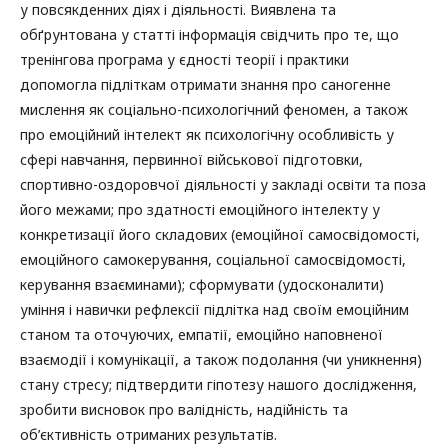
у повсякденних діях і діяльності. Виявлена та
обґрунтована у статті інформація свідчить про те, що
тренінгова програма у єдності теорії і практики
допомогла підліткам отримати знання про саногенне
мислення як соціально-психологічний феномен, а також
про емоційний інтелект як психологічну особливість у
сфері навчання, первинної військової підготовки,
спортивно-оздоровчої діяльності у закладі освіти та поза
його межами; про здатності емоційного інтелекту у
конкретизації його складових (емоційної самосвідомості,
емоційного самокерування, соціальної самосвідомості,
керування взаєминами); сформувати (удосконалити)
уміння і навички рефлексії підлітка над своїм емоційним
станом та оточуючих, емпатії, емоційно наповненої
взаємодії і комунікації, а також подолання (чи уникнення)
стану стресу; підтвердити гіпотезу нашого дослідження,
зробити висновок про валідність, надійність та
об’єктивність отриманих результатів.