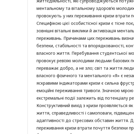
життєдіяльності, які супроводжуються потуж
ментальному та вітальному здоров’ю молодих
провокують у них переживання кризи втрати п
Специфікою цієї особистісної кризи є тісне поє
зовнішні вітальні виклики й активізація ментал
переживань. Причинами цих переживань визна
безпеки, стабільності та впорядкованості, ко
власного життя. Перебування студентської мол
провокує ревізію молодими людьми базових пер
переважає добро, а не зло; світ та життя люди
власного фізичного та ментального «Я» є нез
яскравими індикаторами кризи є сильна фрустр
емоційні переживання тривоги. Значною мірою
екстремальні події залежить від потенціалу р
Конструктивний вихід з кризи проявляється як 
життя, справедливості і самоповаги, підвищен
адаптивності до стресових обставин життя. 
переживання кризи втрати почуття безпеки пр