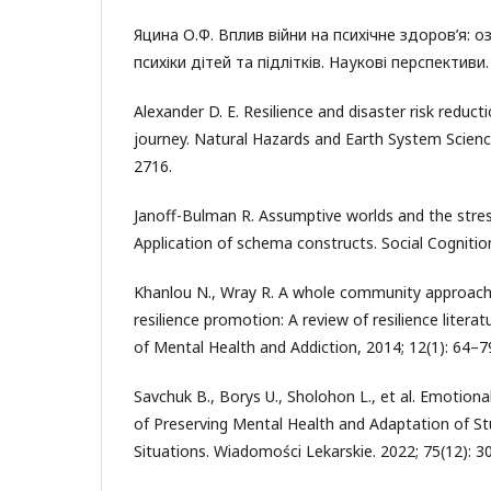
Яцина О.Ф. Вплив війни на психічне здоров’я: о
психіки дітей та підлітків. Наукові перспективи. 
Alexander D. E. Resilience and disaster risk reduct
journey. Natural Hazards and Earth System Scienc
2716.
Janoff-Bulman R. Assumptive worlds and the stres
Application of schema constructs. Social Cognitio
Khanlou N., Wray R. A whole community approach
resilience promotion: A review of resilience literat
of Mental Health and Addiction, 2014; 12(1): 64–7
Savchuk B., Borys U., Sholohon L., et al. Emotional
of Preserving Mental Health and Adaptation of St
Situations. Wiadomości Lekarskie. 2022; 75(12): 