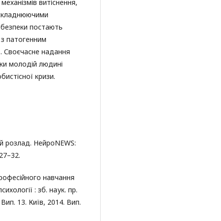
 механізмів витіснення,
 ускладнюючими
 безпеки постають
 з патогенним
. Своєчасне надання
мки молодій людині
истісної кризи.
ий розлад. НейроNEWS:
 27–32.
професійного навчання
хології : зб. наук. пр.
Вип. 13. Київ, 2014. Вип.