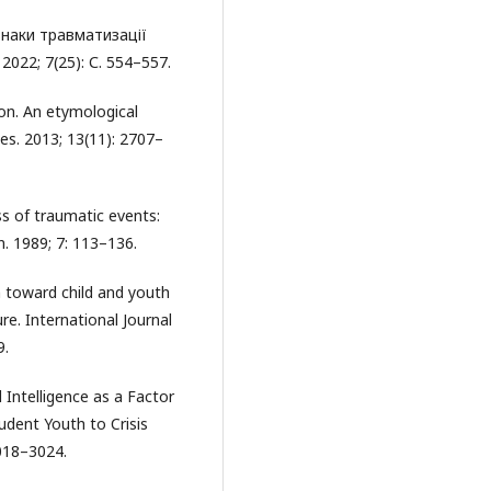
знаки травматизації
2022; 7(25): С. 554–557.
ion. An etymological
es. 2013; 13(11): 2707–
s of traumatic events:
n. 1989; 7: 113–136.
 toward child and youth
ure. International Journal
9.
 Intelligence аs a Factor
udent Youth to Crisis
3018–3024.