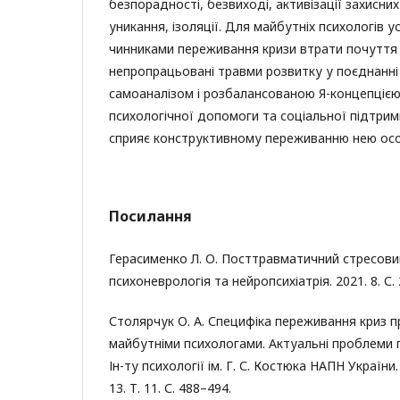
безпорадності, безвиході, активізації захисних
уникання, ізоляції. Для майбутніх психологів
чинниками переживання кризи втрати почуття
непропрацьовані травми розвитку у поєднанні
самоаналізом і розбалансованою Я-концепцією
психологічної допомоги та соціальної підтри
сприяє конструктивному переживанню нею особ
Посилання
Герасименко Л. О. Посттравматичний стресов
психоневрологія та нейропсихіатрія. 2021. 8. С.
Столярчук О. А. Специфіка переживання криз 
майбутніми психологами. Актуальні проблеми пси
Ін-ту психології ім. Г. С. Костюка НАПН України. 
13. Т. 11. С. 488–494.