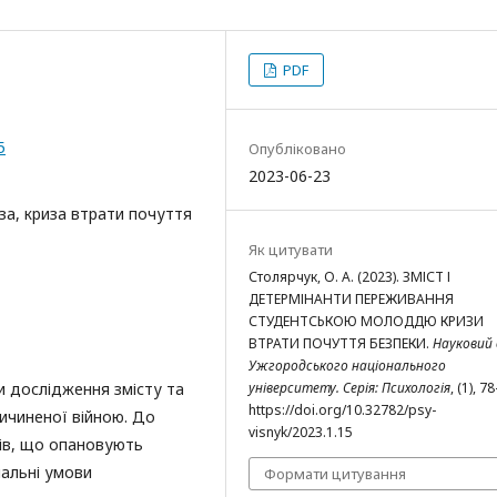
PDF
5
Опубліковано
2023-06-23
за, криза втрати почуття
Як цитувати
Столярчук, О. А. (2023). ЗМІСТ І
ДЕТЕРМІНАНТИ ПЕРЕЖИВАННЯ
СТУДЕНТСЬКОЮ МОЛОДДЮ КРИЗИ
ВТРАТИ ПОЧУТТЯ БЕЗПЕКИ.
Науковий 
Ужгородського національного
и дослідження змісту та
університету. Серія: Психологія
, (1), 7
https://doi.org/10.32782/psy-
ричиненої війною. До
visnyk/2023.1.15
тів, що опановують
альні умови
Формати цитування