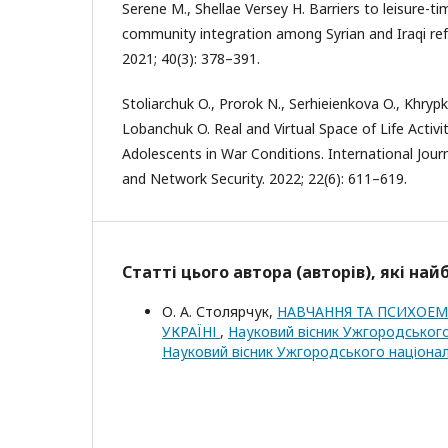
Serene M., Shellae Versey H. Barriers to leisure-ti
community integration among Syrian and Iraqi ref
2021; 40(3): 378–391.
Stoliarchuk O., Prorok N., Serhieienkova O., Khryp
Lobanchuk O. Real and Virtual Space of Life Activit
Adolescents in War Conditions. International Jou
and Network Security. 2022; 22(6): 611–619.
Статті цього автора (авторів), які на
О. А. Столярчук,
НАВЧАННЯ ТА ПСИХОЕМ
УКРАЇНІ
,
Науковий вісник Ужгородського 
Науковий вісник Ужгородського національ