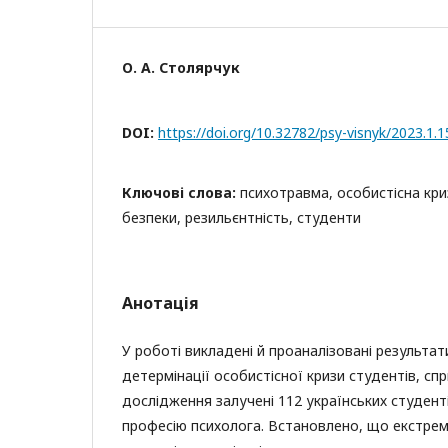
О. А. Столярчук
DOI:
https://doi.org/10.32782/psy-visnyk/2023.1.1
Ключові слова:
психотравма, особистісна кри
безпеки, резильєнтність, студенти
Анотація
У роботі викладені й проаналізовані результат
детермінації особистісної кризи студентів, сп
дослідження залучені 112 українських студен
професію психолога. Встановлено, що екстрем