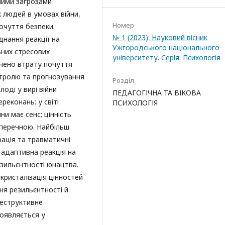
ними загрозами
 людей в умовах війни,
Номер
очуття безпеки.
№ 1 (2023): Науковий вісник
днання реакції на
Ужгородського національного
ьних стресових
університету. Серія: Психологія
чено втрату почуття
нтролю та прогнозування
Розділ
оді у вирі війни
ПЕДАГОГІЧНА ТА ВІКОВА
еконань: у світі
ПСИХОЛОГІЯ
ни має сенс; цінність
аперечною. Найбільш
ація та травматичні
 адаптивна реакція на
езильєнтності юнацтва.
кристалізація цінностей
ня резильєнтності й
Деструктивне
оявляється у