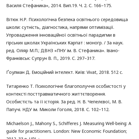
Василя Стефаника», 2014. Вип.19. Ч. 2. С. 166–175.
Вітюк Н.Р. Психологічна безпека освітнього середовища
школи: сутність, діагностика, напрями оптимізації.
Упровадження інноваційної освітньої парадигми в
гірських школах Українських Карпат : моногр. / За наук.
ред. Оліяр М.П.; ДВНЗ «ПНУ ім. В. Стефаника». Івано-
Франківськ: Супрун В. П., 2019. С. 297–317.
Ґоулман Д. Емоційний інтелект. Київ: Vivat, 2018. 512 с.
Титаренко Т. Психологічне благополуччя особистості у
контексті посттравматичного життєтворення.
Особистість та її історія. За ред. Н. В. Чепелєвої, М. В.
Папучі. НДУ ім. Миколи Гоголя, 2018. С. 102–112.
Michaelson J., Mahony S., Schifferes J. Measuring Well-being: A
guide for practitioners. London: New Economic Foundation;
2012. 33 р. URL :