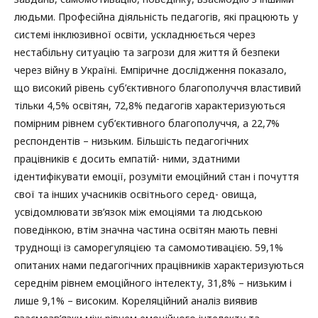
людьми. Професійна діяльність педагогів, які працюють у
системі інклюзивної освіти, ускладнюється через
нестабільну ситуацію та загрози для життя й безпеки
через війну в Україні. Емпіричне дослідження показало,
що високий рівень суб’єктивного благополуччя властивий
тільки 4,5% освітян, 72,8% педагогів характеризуються
помірним рівнем суб’єктивного благополуччя, а 22,7%
респондентів – низьким. Більшість педагогічних
працівників є досить емпатій- ними, здатними
ідентифікувати емоції, розуміти емоційний стан і почуття
свої та інших учасників освітнього серед- овища,
усвідомлювати зв’язок між емоціями та людською
поведінкою, втім значна частина освітян мають певні
труднощі із саморегуляцією та самомотивацією. 59,1%
опитаних нами педагогічних працівників характеризуються
середнім рівнем емоційного інтелекту, 31,8% – низьким і
лише 9,1% – високим. Кореляційний аналіз виявив