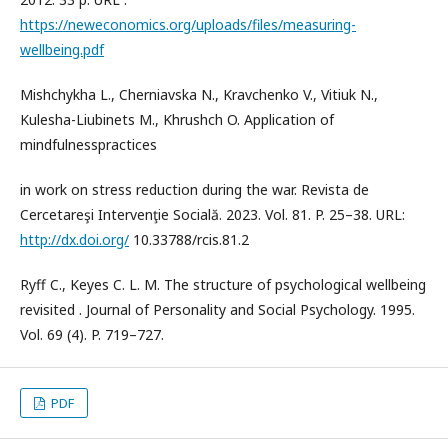
https://neweconomics.org/uploads/files/measuring-
wellbeing.pdf
Mishchykha L., Cherniavska N., Kravchenko V., Vitiuk N.,
Kulesha-Liubinets M., Khrushch O. Application of
mindfulnesspractices
in work on stress reduction during the war. Revista de
Cercetareşi Intervenţie Socială. 2023. Vol. 81. P. 25–38. URL:
http://dx.doi.org/
10.33788/rcis.81.2
Ryff C., Keyes C. L. M. The structure of psychological wellbeing
revisited . Journal of Personality and Social Psychology. 1995.
Vol. 69 (4). P. 719–727.
PDF