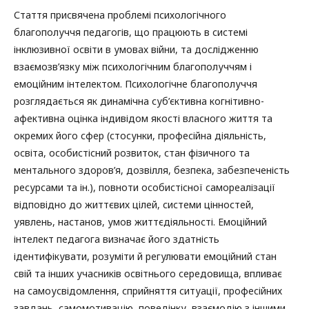
Стаття присвячена проблемі психологічного
благополуччя педагогів, що працюють в системі
інклюзивної освіти в умовах війни, та дослідженню
взаємозв’язку між психологічним благополуччям і
емоційним інтелектом. Психологічне благополуччя
розглядається як динамічна суб’єктивна когнітивно-
афективна оцінка індивідом якості власного життя та
окремих його сфер (стосунки, професійна діяльність,
освіта, особистісний розвиток, стан фізичного та
ментального здоров’я, дозвілля, безпека, забезпеченість
ресурсами та ін.), повноти особистісної самореалізації
відповідно до життєвих цілей, системи цінностей,
уявлень, настанов, умов життєдіяльності. Емоційний
інтелект педагога визначає його здатність
ідентифікувати, розуміти й регулювати емоційний стан
свій та інших учасників освітнього середовища, впливає
на самоусвідомлення, сприйняття ситуації, професійних
завдань, самомотивацію, поведінку, взаємодію з іншими