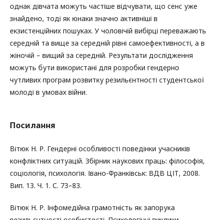
однак дівчата можуть частіше відчувати, що сенс уже
знайдено, тоді як юнаки значно активніші в
екзистенційних пошуках. У чоловічій вибірці переважають
середній та вище за середній рівні самоефективності, а в
жіночій – вищий за середній. Результати дослідження
можуть бути використані для розробки гендерно
чутливих програм розвитку резильєнтності студентської
молоді в умовах війни.
Посилання
Вітюк Н. Р. Гендерні особливості поведінки учасників
конфліктних ситуацій. Збірник наукових праць: філософія,
соціологія, психологія. Івано-Франківськ: ВДВ ЦІТ, 2008.
Вип. 13. Ч. 1. С. 73–83.
Вітюк Н. Р. Інфомедійна грамотність як запорука
резильєнтності особистості. Психологічні виклики