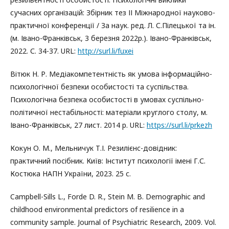
сучасних організацій: Збірник тез ІІ Міжнародної науково-
практичної конференції / За наук. ред. Л. С.Пілецької та ін.
(м. Івано-Франківськ, 3 березня 2022р.). Івано-Франківськ,
2022. С. 34-37. URL:
http://surl.li/fuxei
Вітюк Н. Р. Медіакомпетентність як умова інформаційно-
психологічної безпеки особистості та суспільства.
Психологічна безпека особистості в умовах суспільно-
політичної нестабільності: матеріали круглого столу, м.
Івано-Франківськ, 27 лист. 2014 р. URL:
https://surl.li/prkezh
Кокун О. М., Мельничук Т.І. Резилієнс-довідник:
практичний посібник. Київ: Інститут психології імені Г.С.
Костюка НАПН України, 2023. 25 с.
Campbell-Sills L., Forde D. R., Stein M. B. Demographic and
childhood environmental predictors of resilience in a
community sample. Journal of Psychiatric Research, 2009. Vol.