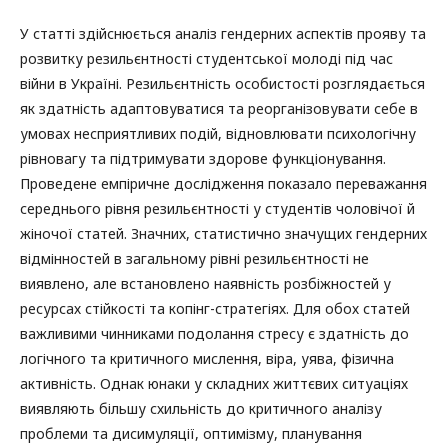
У статті здійснюється аналіз гендерних аспектів прояву та
розвитку резильєнтності студентської молоді під час
війни в Україні. Резильєнтність особистості розглядається
як здатність адаптовуватися та реорганізовувати себе в
умовах несприятливих подій, відновлювати психологічну
рівновагу та підтримувати здорове функціонування.
Проведене емпіричне дослідження показало переважання
середнього рівня резильєнтності у студентів чоловічої й
жіночої статей. Значних, статистично значущих гендерних
відмінностей в загальному рівні резильєнтності не
виявлено, але встановлено наявність розбіжностей у
ресурсах стійкості та копінг-стратегіях. Для обох статей
важливими чинниками подолання стресу є здатність до
логічного та критичного мислення, віра, уява, фізична
активність. Однак юнаки у складних життєвих ситуаціях
виявляють більшу схильність до критичного аналізу
проблеми та дисимуляції, оптимізму, планування