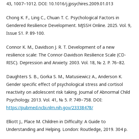
43, 1007–1012. DOI: 10.1016/j.jpsychires.2009.01.013
Chong K. F., Ling C., Chuan T. C. Psychological Factors in
Gendered Resilience Development. MJSSH Online. 2025. Vol. 9,
Issue S1. P. 89-100.
Connor K. M., Davidson J. R. T. Development of a new
resilience scale: The Connor-Davidson Resilience Scale (CD-
RISC). Depression and Anxiety. 2003. Vol. 18, № 2. P. 76–82.
Daughters S. B., Gorka S. M., Matusiewicz A., Anderson K.
Gender specific effect of psychological stress and cortisol
reactivity on adolescent risk taking. Journal of Abnormal Child
Psychology. 2013. Vol. 41, № 5. P. 749–758. DOI:
https://pubmed.ncbi.nlm.nih.gov/23338478/
Elliott J., Place M. Children in Difficulty: A Guide to
Understanding and Helping. London: Routledge, 2019. 304 p.