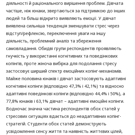
діяльності й раціонального вирішення проблем. Дівчата
частіше, ніж юнаки, звертаються за підтримкою до інших
людей та більш відкрито виявляють емоції. У дівчат
виявлена сильніша тенденція зменшувати стрес через
відступ/рефлексію, переключення уваги на іншу
діяльність, проблемний аналіз та збереження
самовладання. Обидві групи респондентів проявляють
гнучкість у використанні когнітивних та поведінкових
копінгів, проте жіноча вибірка для подолання стресу
застосовує ширший спектр емоційних копінг-механізмів.
Майже половина юнаків і дівчат застосовують адаптивні
когнітивні копінги (відповідно 47,3% і 42,1%) та відносно
адаптивні поведінкові копінги (відповідно 44,4% і 50%), а
77,8% юнаків і 63,1% дівчат – адаптивні емоційні копінги.
Водночас значна частина респондентів обох статей у
стресових ситуаціях вдається до неадаптивних копінг-
стратегій. Студенти обох статей демонструють
усвідомлення сенсу життя та наявність життєвих цілей,