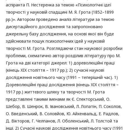
аспіранта П. Нестеренка за темою «Психологічні ідеї
творчості у науковій спадщині М. Я. Грота (1852–1899
рр.)». Автором проведено аналіз літератури за темою
дисертаційного дослідження та запропоновано
джерельну базу дослідження, на основі якої він буде
здійснювати пошук психологічних ідей у науковій
творчості М. Грота. Розглядаючи стан наукової розробки
проблеми, схематично автор розділив літературу про М.
Грота на дві категорії джерел: 1) дореволюційні праці
(кінець XIX століття – 1917 рр.); 2) сучасні наукові
дослідження новітнього часу (1991 – теперішній час). 1)
Дореволюційні праці дослідження (кінець XIX століття –
1917 рр.) життєвого шляху та творчості М. Грота
представлені такими іменами як Є. Спекторський, О.
Шебор, В. Шенрок, В. Івановський, Л. Лопатін, П. Соколов,
О. Введенський, В. Соловйов, Ю. Айхенвальд, Е. Радлов,
Д. Вікторов, Г. Челпанов, Л. Оболенський, Л. Толстой та
інші. 2) Сучасні наукові дослідження новітнього часу (1991