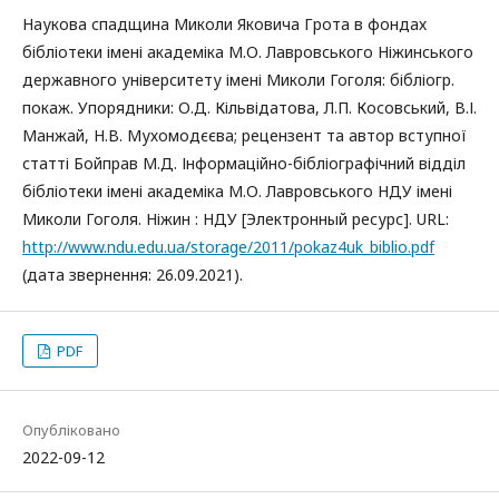
Наукова спадщина Миколи Яковича Грота в фондах
бібліотеки імені академіка М.О. Лавровського Ніжинського
державного університету імені Миколи Гоголя: бібліогр.
покаж. Упорядники: О.Д. Кільвідатова, Л.П. Косовський, В.І.
Манжай, Н.В. Мухомодєєва; рецензент та автор вступної
статті Бойправ М.Д. Інформаційно-бібліографічний відділ
бібліотеки імені академіка М.О. Лавровського НДУ імені
Миколи Гоголя. Ніжин : НДУ [Электронный ресурс]. URL:
http://www.ndu.edu.ua/storage/2011/pokaz4uk_biblio.pdf
(дата звернення: 26.09.2021).
PDF
Опубліковано
2022-09-12