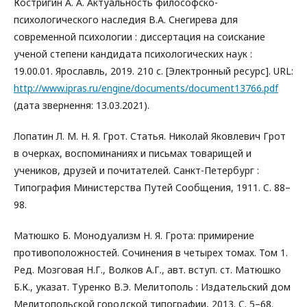
Костригин А. А. Актуальность философско-
психологического наследия В.А. Снегирева для
современной психологии : диссертация на соискание
ученой степени кандидата психологических наук :
19.00.01. Ярославль, 2019. 210 с. [Электронный ресурс]. URL:
http://www.ipras.ru/engine/documents/document13766.pdf
(дата звернення: 13.03.2021).
Лопатин Л. М. Н. Я. Грот. Статья. Николай Яковлевич Грот
в очерках, воспоминаниях и письмах товарищей и
учеников, друзей и почитателей. Санкт-Петербург :
Типография Министерства Путей Сообщения, 1911. C. 88–
98.
Матюшко Б. Монодуализм Н. Я. Грота: примирение
противоположностей. Сочинения в четырех томах. Том 1.
Ред. Мозговая Н.Г., Волков А.Г., авт. вступ. ст. Матюшко
Б.К., указат. Туренко В.Э. Мелитополь : Издательский дом
Мелитопольской городской типографии, 2013. C. 5–68.