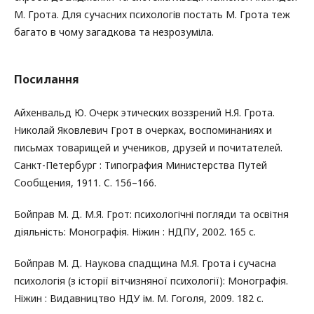
М. Грота. Для сучасних психологів постать М. Грота теж
багато в чому загадкова та незрозуміла.
Посилання
Айхенвальд Ю. Очерк этических воззрений Н.Я. Грота.
Николай Яковлевич Грот в очерках, воспоминаниях и
письмах товарищей и учеников, друзей и почитателей.
Санкт-Петербург : Типография Министерства Путей
Сообщения, 1911. C. 156–166.
Бойправ М. Д. М.Я. Грот: психологічні погляди та освітня
діяльність: Монографія. Ніжин : НДПУ, 2002. 165 c.
Бойправ М. Д. Наукова спадщина М.Я. Грота і сучасна
психологія (з історії вітчизняної психології): Монографія.
Ніжин : Видавництво НДУ ім. М. Гоголя, 2009. 182 c.