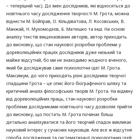
– теперішній час). До імен дослідників, які відносяться до
новітнього часу дослідження творчості М. Грота, можна
віднести М. Бойправ, О. Кільдіватова, Л. Косовських, В.
Манжай, Н. Мухомодєєв, Б. Матюшко та інші. На основі
аналізу текстів вищеназваних авторів, автор приходить
до висновку, що стан наукової розробки проблеми у
дореволюційних працях дослідників дуже низький та
майже відсутній, бо ми не знаходимо жодного вченого,
який би досліджував саме психологічні ідеї М. Грота.
Максимум, до чого приходять різні дослідники творчої
спадщини Грота – це опис його біографічного шляху та
критичний аналіз філософських творів М. Грота. На відміну
від дореволюційних праць, стан наукової розробки
проблеми дослідниками новітнього часу дозволяє прийти
до висновку, що постать М. Грота починає більш
детально аналізуватися та його творчий спадок викликає
науковий інтерес у сучасних науковців. Але все ж відсутня
спроба дослідження та систематизації психологічних ідей