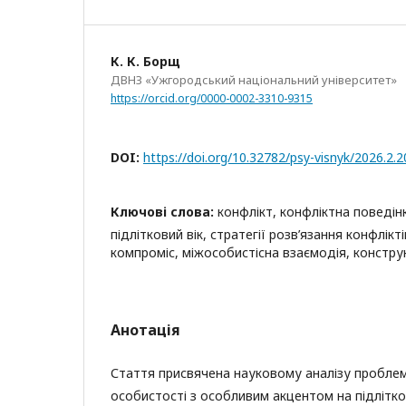
К. К. Борщ
ДВНЗ «Ужгородський національний університет»
https://orcid.org/0000-0002-3310-9315
DOI:
https://doi.org/10.32782/psy-visnyk/2026.2.2
Ключові слова:
конфлікт, конфліктна поведінк
підлітковий вік, стратегії розв’язання конфлікт
компроміс, міжособистісна взаємодія, констру
Анотація
Стаття присвячена науковому аналізу проблем
особистості з особливим акцентом на підлітко