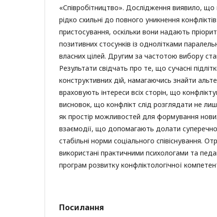
«Співробітництво». Дослідження виявило, що пі
рідко схильні до повного уникнення конфлікті
пристосування, оскільки вони надають пріори
позитивних стосунків із однолітками паралель
власних цілей. Другим за частотою вибору ста
Результати свідчать про те, що сучасні підліт
конструктивних дій, намагаючись знайти альтер
враховують інтереси всіх сторін, що конфлікту
висновок, що конфлікт слід розглядати не лиш
як простір можливостей для формування нових
взаємодії, що допомагають долати суперечно
стабільні норми соціального співіснування. От
використані практичними психологами та пед
програм розвитку конфліктологічної компетен
Посилання