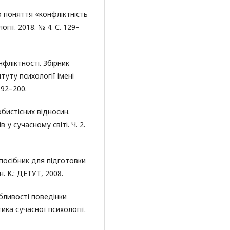
о поняття «конфліктність
гії. 2018. № 4. С. 129–
нфліктності. Збірник
туту психології імені
192–200.
обистісних відносин.
у сучасному світі. Ч. 2.
посібник для підготовки
н. К.: ДЕТУТ, 2008.
обливості поведінки
тика сучасної психології.