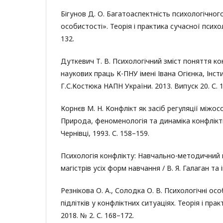
Бігунов Д. О. Багатоаспектність психологічног
особистості». Теорія і практика сучасної психоло
132.
Дуткевич Т. В. Психологічний зміст поняття ко
наукових праць К-ПНУ імені Івана Огієнка, Інсти
Г.С.Костюка НАПН України. 2013. Випуск 20. С. 
Корнєв М. Н. Конфлікт як засіб регуляції міжос
Природа, феноменологія та динаміка конфліктів 
Чернівці, 1993. С. 158–159.
Психологія конфлікту: Навчально-методичний 
магістрів усіх форм навчання / В. Я. Галаган та і
Резнікова О. А., Солодка О. В. Психологічні ос
підлітків у конфліктних ситуаціях. Теорія і прак
2018. № 2. С. 168–172.