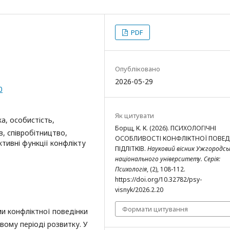
PDF
Опубліковано
2026-05-29
0
Як цитувати
а, особистість,
Борщ, К. К. (2026). ПСИХОЛОГІЧНІ
ів, співробітництво,
ОСОБЛИВОСТІ КОНФЛІКТНОЇ ПОВЕД
ктивні функції конфлікту
ПІДЛІТКІВ.
Науковий вісник Ужгородсь
національного університету. Серія:
Психологія
, (2), 108-112.
https://doi.org/10.32782/psy-
visnyk/2026.2.20
Формати цитування
и конфліктної поведінки
вому періоді розвитку. У