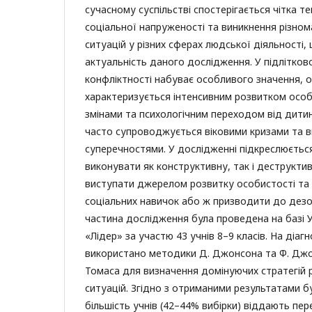
сучасному суспільстві спостерігається чітка т
соціальної напруженості та виникнення різном
ситуацій у різних сферах людської діяльності
актуальність даного дослідження. У підлітков
конфліктності набуває особливого значення, о
характеризується інтенсивним розвитком особи
змінами та психологічним переходом від дити
часто супроводжується віковими кризами та в
суперечностями. У дослідженні підкреслюєтьс
виконувати як конструктивну, так і деструктив
виступати джерелом розвитку особистості та
соціальних навичок або ж призводити до дезор
частина дослідження була проведена на базі 
«Лідер» за участю 43 учнів 8–9 класів. На діаг
використано методики Д. Джонсона та Ф. Джон
Томаса для визначення домінуючих стратегій 
ситуацій. Згідно з отриманими результатами 
більшість учнів (42–44% вибірки) віддають пере