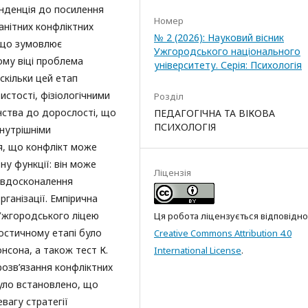
енденція до посилення
Номер
анітних конфліктних
№ 2 (2026): Науковий вісник
, що зумовлює
Ужгородського національного
ому віці проблема
університету. Серія: Психологія
скільки цей етап
стості, фізіологічними
Розділ
нства до дорослості, що
ПЕДАГОГІЧНА ТА ВІКОВА
ПСИХОЛОГІЯ
нутрішніми
я, що конфлікт може
ну функції: він може
Ліцензія
 вдосконалення
ганізації. Емпірична
Ужгородського ліцею
Ця робота ліцензується відповідно
ностичному етапі було
Creative Commons Attribution 4.0
сона, а також тест К.
International License
.
розв’язання конфліктних
було встановлено, що
вагу стратегії