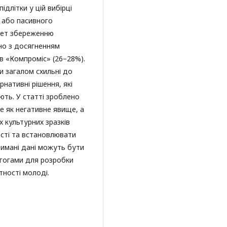
длітки у цій вибірці
в або пасивного
тет збереженню
но з досягненням
в «Компроміс» (26–28%).
ки загалом схильні до
нативні рішення, які
ють. У статті зроблено
е як негативне явище, а
 культурних зразків
сті та встановлювати
римані дані можуть бути
агогами для розробки
тності молоді.