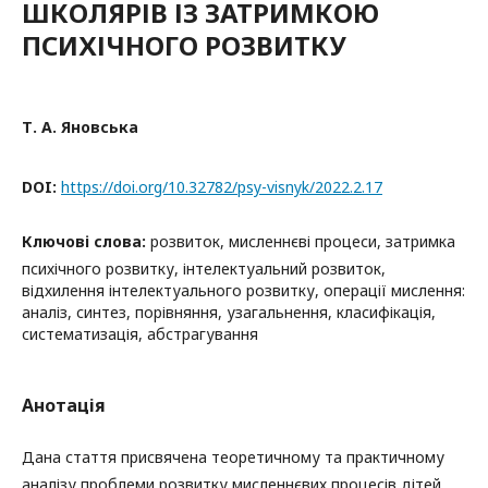
ШКОЛЯРІВ ІЗ ЗАТРИМКОЮ
ПСИХІЧНОГО РОЗВИТКУ
Т. А. Яновська
DOI:
https://doi.org/10.32782/psy-visnyk/2022.2.17
Ключові слова:
розвиток, мисленнєві процеси, затримка
психічного розвитку, інтелектуальний розвиток,
відхилення інтелектуального розвитку, операції мислення:
аналіз, синтез, порівняння, узагальнення, класифікація,
систематизація, абстрагування
Анотація
Дана стаття присвячена теоретичному та практичному
аналізу проблеми розвитку мисленнєвих процесів дітей