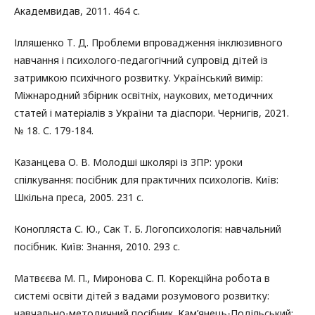
Академвидав, 2011. 464 с.
Ілляшенко Т. Д. Проблеми впровадження інклюзивного
навчання і психолого-педагогічний супровід дітей із
затримкою психічного розвитку. Український вимір:
Міжнародний збірник освітніх, наукових, методичних
статей і матеріалів з України та діаспори. Чернигів, 2021.
№ 18. С. 179-184.
Казанцева О. В. Молодші школярі із ЗПР: уроки
спілкування: посібник для практичних психологів. Київ:
Шкільна преса, 2005. 231 с.
Конопляста С. Ю., Сак Т. Б. Логопсихологія: навчальний
посібник. Київ: Знання, 2010. 293 с.
Матвєєва М. П., Миронова С. П. Корекційна робота в
системі освіти дітей з вадами розумового розвитку:
навчально-методичний посібник. Кам’янець-Подільський: