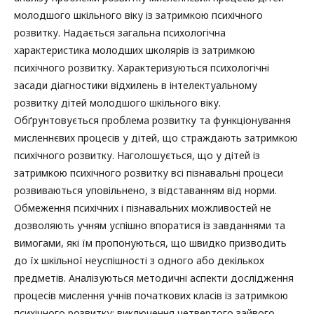
молодшого шкільного віку із затримкою психічного
розвитку. Надається загальна психологічна
характеристика молодших школярів із затримкою
психічного розвитку. Характеризуються психологічні
засади діагностики відхилень в інтелектуальному
розвитку дітей молодшого шкільного віку.
Обґрунтовується проблема розвитку та функціонування
мисленнєвих процесів у дітей, що страждають затримкою
психічного розвитку. Наголошується, що у дітей із
затримкою психічного розвитку всі пізнавальні процеси
розвиваються уповільнено, з відставанням від норми.
Обмеження психічних і пізнавальних можливостей не
дозволяють учням успішно впоратися із завданнями та
вимогами, які їм пропонуються, що швидко призводить
до їх шкільної неуспішності з одного або декількох
предметів. Аналізуються методичні аспекти дослідження
процесів мислення учнів початкових класів із затримкою
психічного розвитку: виключення четвертого зайвого,