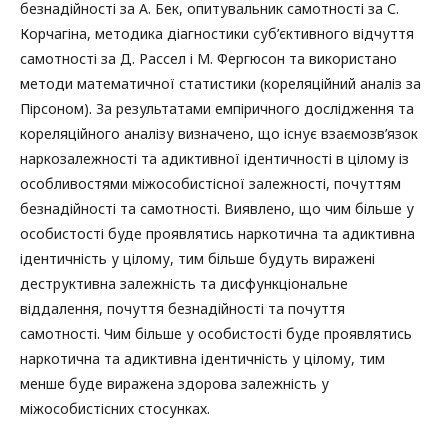
безнадійності за А. Бек, опитувальник самотності за С.
Корчагіна, методика діагностики суб’єктивного відчуття
самотності за Д. Рассел і М. Фергюсон та використано
методи математичної статистики (кореляційний аналіз за
Пірсоном). За результатами емпіричного дослідження та
кореляційного аналізу визначено, що існує взаємозв’язок
наркозалежності та адиктивної ідентичності в цілому із
особливостями міжособистісної залежності, почуттям
безнадійності та самотності. Виявлено, що чим більше у
особистості буде проявлятись наркотична та адиктивна
ідентичність у цілому, тим більше будуть виражені
деструктивна залежність та дисфункціональне
віддалення, почуття безнадійності та почуття
самотності. Чим більше у особистості буде проявлятись
наркотична та адиктивна ідентичність у цілому, тим
менше буде виражена здорова залежність у
міжособистісних стосунках.