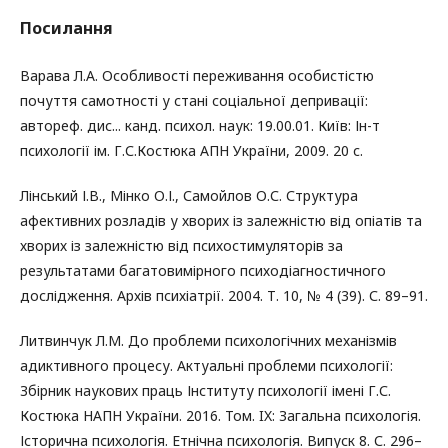
Посилання
Варава Л.А. Особливості переживання особистістю
почуття самотності у стані соціальної депривації:
автореф. дис... канд. психол. наук: 19.00.01. Київ: Ін-т
психології ім. Г.С.Костюка АПН України, 2009. 20 с.
Лінський І.В., Мінко О.І., Самойлов О.С. Структура
афективних розладів у хворих із залежністю від опіатів та
хворих із залежністю від психостимуляторів за
результатами багатовимірного психодіагностичного
дослідження. Архів психіатрії. 2004. Т. 10, № 4 (39). С. 89–91.
Литвинчук Л.М. До проблеми психологічних механізмів
адиктивного процесу. Актуальні проблеми психології:
Збірник наукових праць Інституту психології імені Г.С.
Костюка НАПН України. 2016. Том. IX: Загальна психологія.
Історична психологія. Етнічна психологія. Випуск 8. С. 296–