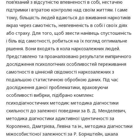
пов’язаний з відсутністю впевненості в собі, нестачею
підтримки і втратою контролю над своїм життям. І саме
тому, більшість людей вдаються до вживання наркотиків
якраз через самотність, невпевненість в собі і своїх діях
або страху. Для того, щоб звести нанівець спустошеність
і біль від самотності, робиться на їх погляд оптимальне
рішення. Вони входять в кола наркозалежних людей.
Представлено та проаналізовано результати емпіричного
дослідження психологічних особливостей переживання
самотності в ціннісній свідомості наркозалежних з
подальшою статистичною обробкою даних. Під час
дослідження даної проблематики, враховуючи
особливості вибірки, підібрано комплекс
психодіагностичних методик: методика діагностики
схильності до залежної поведінки за В. Д. Менделевич,
методика діагностики адиктивної ідентичності за
Короленко, Дмитрієва, Левіна та ін., методика діагностики
міжособистісної залежності за Р. Борнштейн, шкала