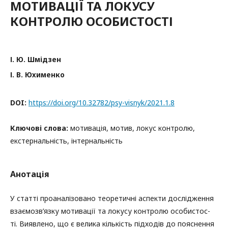
МОТИВАЦІЇ ТА ЛОКУСУ
КОНТРОЛЮ ОСОБИСТОСТІ
І. Ю. Шмідзен
І. В. Юхименко
DOI:
https://doi.org/10.32782/psy-visnyk/2021.1.8
Ключові слова:
мотивація, мотив, локус контролю,
екстернальність, інтернальність
Анотація
У статті проаналізовано теоретичні аспекти дослідження
взаємозв’язку мотивації та локусу контролю особистос-
ті. Виявлено, що є велика кількість підходів до пояснення