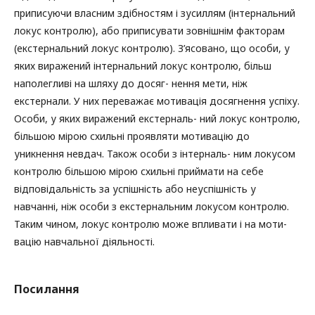
приписуючи власним здібностям і зусиллям (інтернальний
локус контролю), або приписувати зовнішнім факторам
(екстернальний локус контролю). З’ясовано, що особи, у
яких виражений інтернальний локус контролю, більш
наполегливі на шляху до досяг- нення мети, ніж
екстернали. У них переважає мотивація досягнення успіху.
Особи, у яких виражений екстерналь- ний локус контролю,
більшою мірою схильні проявляти мотивацію до
уникнення невдач. Також особи з інтерналь- ним локусом
контролю більшою мірою схильні приймати на себе
відповідальність за успішність або неуспішність у
навчанні, ніж особи з екстернальним локусом контролю.
Таким чином, локус контролю може впливати і на моти-
вацію навчальної діяльності.
Посилання