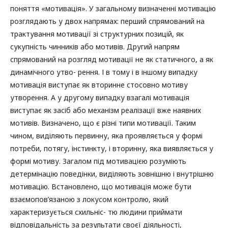
поняття «мотивація». У загальному визначенні мотивацію
розглядають у двох напрямах: перший спрямований на
трактування мотивації зі структурних позицій, як
сукупність чинників або мотивів. Другий напрям
спрямований на розгляд мотивації не як статичного, а як
динамічного утво- рення. І в тому і в іншому випадку
мотивація виступає як вторинне стосовно мотиву
утворення. А у другому випадку взагалі мотивація
виступає як засіб або механізм реалізації вже наявних
мотивів. Визначено, що є різні типи мотивації. Таким
чином, виділяють первинну, яка проявляється у формі
потреби, потягу, інстинкту, і вторинну, яка виявляється у
формі мотиву. Загалом під мотивацією розуміють
детермінацію поведінки, виділяють зовнішню і внутрішню
мотивацію. Встановлено, що мотивація може бути
взаємопов’язаною з локусом контролю, який
характеризується схильніс- тю людини приймати
відповідальність за результати своєї діяльності,