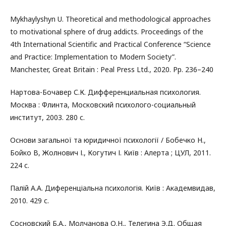
Mykhaylyshyn U. Theoretical and methodological approaches
to motivational sphere of drug addicts. Proceedings of the
4th International Scientific and Practical Conference “Science
and Practice: Implementation to Modern Society”.
Manchester, Great Britain : Peal Press Ltd., 2020. Рp. 236–240
Нартова-Бочавер С.К. Дифференциальная психология.
Москва : Флинта, Московский психолого-социальный
институт, 2003. 280 с.
Основи загальної та юридичної психології / Бобечко Н.,
Бойко В, Жолнович І., Когутич І. Київ : Алерта ; ЦУЛ, 2011.
224 с.
Палій А.А. Диференціальна психологія. Київ : Академвидав,
2010. 429 с.
Сосновский Б.А., Молчанова О.Н., Телегина Э.Д. Общая