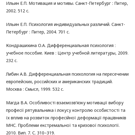
Ильин Е.П. Мотивация и мотивы. Санкт-Петербург : Питер,
2002. 512 с.
Ильин Е.П. Психология индивидуальных различий. Санкт-
Петербург : Питер, 2004. 701 с.
Кондрашихина О.А. Дифференциальная психология :
учебное пособие. Киев : Центр учебной литературы, 2009.
232 с.
Либин А.В. Дифференциальная психология на пересечении
европейских, российских и американских традиций.
Москва : Смысл, 1999. 532 с.
Магда В.А. Особливості взаємозв’язку мотивації вибору
професії рятувальника і локусу контролю особистості та
їх вплив на розвиток професійної деформації працівників
МНС. Проблеми екстремальної та кризової психології.
2010. Вип. 7. С. 310–319.